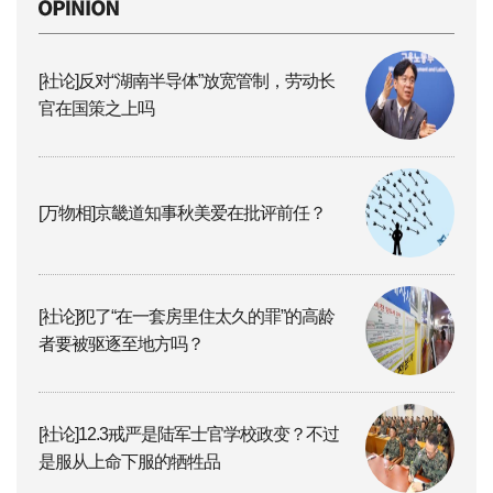
[社论]反对“湖南半导体”放宽管制，劳动长
官在国策之上吗
[万物相]京畿道知事秋美爱在批评前任？
[社论]犯了“在一套房里住太久的罪”的高龄
者要被驱逐至地方吗？
[社论]12.3戒严是陆军士官学校政变？不过
是服从上命下服的牺牲品