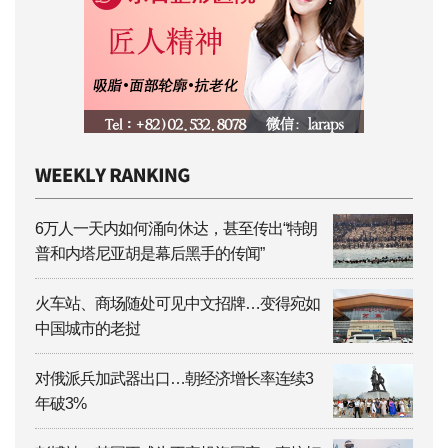
6万人一天内如何涌向休达，甚至传出“特朗
普和内塔尼亚胡是幕后黑手的传闻”
火车站、商场随处可见中文招牌…变得宛如
中国城市的老挝
对俄派兵加武器出口…朝经济增长率连续3
年破3%