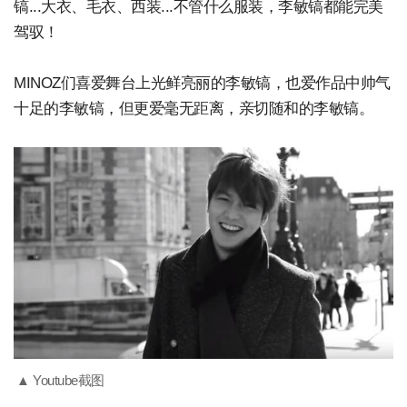
镐...大衣、毛衣、西装...不管什么服装，李敏镐都能完美
驾驭！
MINOZ们喜爱舞台上光鲜亮丽的李敏镐，也爱作品中帅气
十足的李敏镐，但更爱毫无距离，亲切随和的李敏镐。
▲ Youtube截图