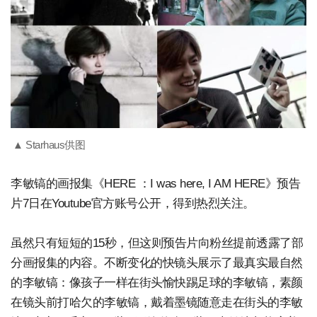
▲ Starhaus供图
李敏镐的画报集《HERE ：I was here, I AM HERE》预告
片7日在Youtube官方账号公开，得到热烈关注。
虽然只有短短的15秒，但这则预告片向粉丝提前透露了部
分画报集的内容。不断变化的快镜头展示了最真实最自然
的李敏镐：像孩子一样在街头愉快踢足球的李敏镐，素颜
在镜头前打哈欠的李敏镐，戴着墨镜随意走在街头的李敏