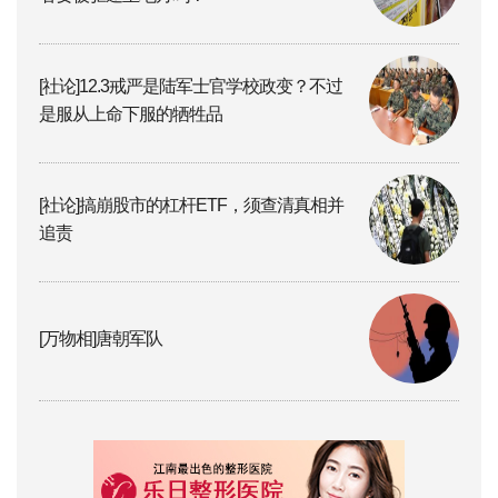
[社论]12.3戒严是陆军士官学校政变？不过
是服从上命下服的牺牲品
[社论]搞崩股市的杠杆ETF，须查清真相并
追责
[万物相]唐朝军队