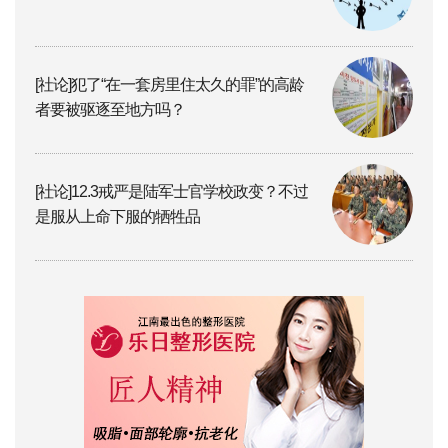
[社论]犯了“在一套房里住太久的罪”的高龄
者要被驱逐至地方吗？
[社论]12.3戒严是陆军士官学校政变？不过
是服从上命下服的牺牲品