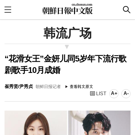
韩流广场
“花滑女王”金妍儿同5岁年下流行歌
剧歌手10月成婚
崔秀贤/尹秀贞
朝鲜日报记者
A+
A-
LIST