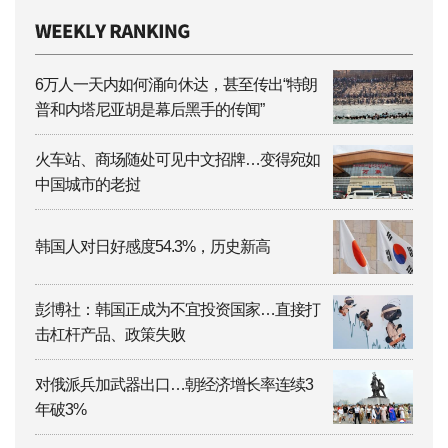
6万人一天内如何涌向休达，甚至传出“特朗
普和内塔尼亚胡是幕后黑手的传闻”
火车站、商场随处可见中文招牌…变得宛如
中国城市的老挝
韩国人对日好感度54.3%，历史新高
彭博社：韩国正成为不宜投资国家…直接打
击杠杆产品、政策失败
对俄派兵加武器出口…朝经济增长率连续3
年破3%