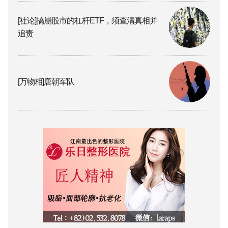
[社论]搞崩股市的杠杆ETF，须查清真相并
追责
[万物相]唐朝军队