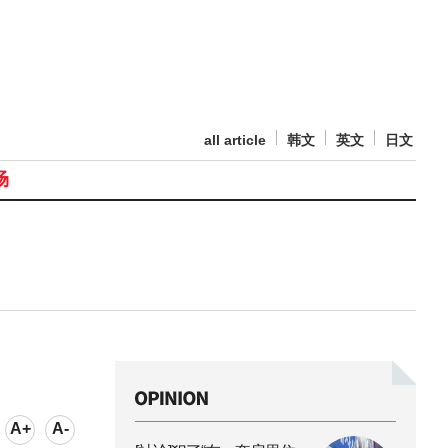
all article
韩文
英文
日文
场
A+
A-