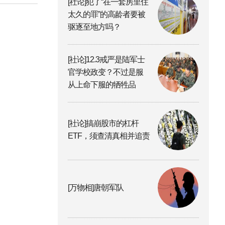
[社论]犯了“在一套房里住
太久的罪”的高龄者要被
驱逐至地方吗？
[社论]12.3戒严是陆军士
官学校政变？不过是服
从上命下服的牺牲品
[社论]搞崩股市的杠杆
ETF，须查清真相并追责
[万物相]唐朝军队