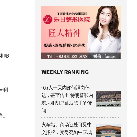
律和歌
6万人一天内如何涌向休
括利
达，甚至传出“特朗普和内
塔尼亚胡是幕后黑手的传
闻”
攻势。
火车站、商场随处可见中
文招牌…变得宛如中国城