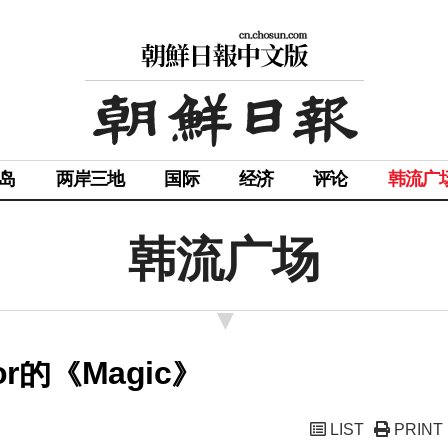
岛
两岸三地
国际
经济
评论
韩流广
韩流广场
or的《Magic》
LIST
PRINT