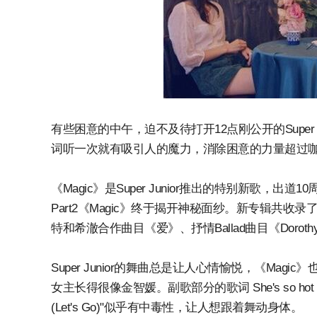
有些困意的中午，迫不及待打开12点刚公开的Super Jun
词听一次就有吸引人的魔力，消除困意的力量超过
《Magic》是Super Junior推出的特别新歌
Part2《Magic》终于揭开神秘面纱。新专辑共收
特和希澈合作曲目《爱》、抒情Ballad曲目《Dor
Super Junior的舞曲总是让人心情愉悦，《Magic
女主长得很像金智媛。副歌部分的歌词 She's so hot She's on f
(Let's Go)"似乎有中毒性，让人想跟着舞动身体。