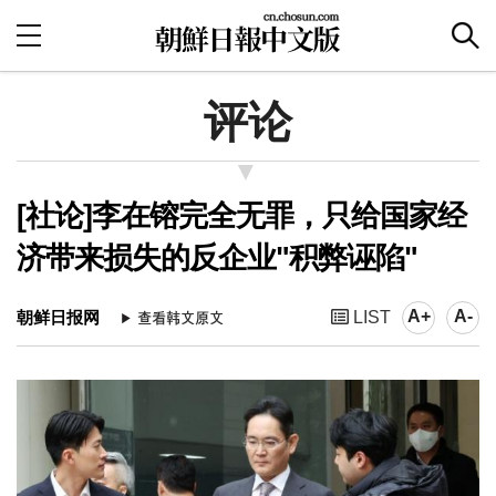
评论
[社论]李在镕完全无罪，只给国家经
济带来损失的反企业"积弊诬陷"
A+
A-
朝鲜日报网
LIST