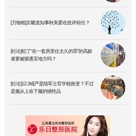
[万物相]京畿道知事秋美爱在批评前任？
[社论]犯了“在一套房里住太久的罪”的高龄
者要被驱逐至地方吗？
[社论]12.3戒严是陆军士官学校政变？不过
是服从上命下服的牺牲品