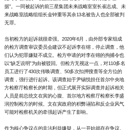
据”。一同被起诉的前三星集团未来战略室室长崔志成、未
来战略室战略组组长金钟重等其余13名被告人也全部被判
无罪。
当初检方的起诉就很牵强。2020年6月，由外部专家组成
的检方调查审议委员会建议不起诉李在镕，停止调查，他
们认为犯罪嫌疑不成立。检方申请的对李在镕的拘捕令也
以“缺乏说明”为由被驳回。但检方无视这一点，对110多名
员工进行了430次传唤调查、50多次扣押搜查等全方位的
调查，强行进行起诉。该调查始于尹锡悦担任首尔中央地
方检察厅检察长的时期，但正式展开实际调查并起诉相关
人员是前总统文在寅的心腹、首尔地方检察厅检察长李盛
润控制检方的时候。文在寅政府的积弊诬陷和反企业风气
可能对检察机关的牵强起诉产生了影响。
作为核心争议点的非法利益嫌疑，从一开始就存在争议。