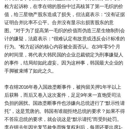
检方起诉称，在李在镕的股份中过高核算了第一毛织的价
值，给三星物产股东造成了损失，但法庭表示：“没有证据
证明合并比率不公平。合并没有显示出损害股东的意
图。”对于为了提高第一毛织的价值而伪造三星生物制剂会
计的嫌疑，法庭表示：“很难认定有故意或违反会计标准的
行为。”检方起诉的核心内容被全面否认。在3年零5个月
的时间里，将代表大韩民国的企业总裁锁定为刑事嫌疑人
的事件，结局却如此虚妄。因为这种事，韩国最大企业的
手脚被束缚了如此之久。
李在镕2016年卷入国政垄断事件，被拘留关押1年半以上
后获释，而后又卷入这次案件，足足9年来一直饱受司法
负担的困扰。国政垄断事件也涉嫌向总统进行了“默示性请
托”，这是荒唐的。韩国有谁能拒绝总统的要求？如果不得
不答应总统的要求，就会说这是“默示请托”而受到处罚。
李在镕去年因光复节赦免而恢复权利后，每周还要出席1-