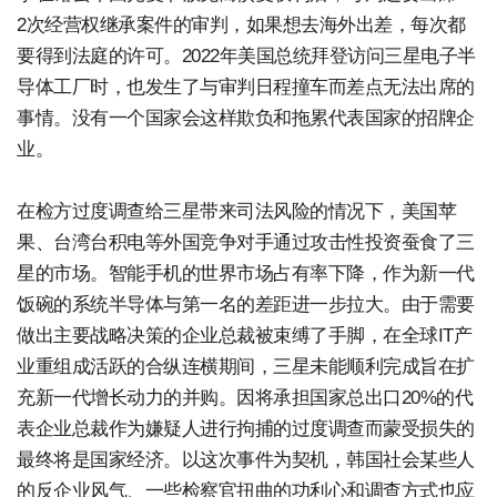
2次经营权继承案件的审判，如果想去海外出差，每次都
要得到法庭的许可。2022年美国总统拜登访问三星电子半
导体工厂时，也发生了与审判日程撞车而差点无法出席的
事情。没有一个国家会这样欺负和拖累代表国家的招牌企
业。
在检方过度调查给三星带来司法风险的情况下，美国苹
果、台湾台积电等外国竞争对手通过攻击性投资蚕食了三
星的市场。智能手机的世界市场占有率下降，作为新一代
饭碗的系统半导体与第一名的差距进一步拉大。由于需要
做出主要战略决策的企业总裁被束缚了手脚，在全球IT产
业重组成活跃的合纵连横期间，三星未能顺利完成旨在扩
充新一代增长动力的并购。因将承担国家总出口20%的代
表企业总裁作为嫌疑人进行拘捕的过度调查而蒙受损失的
最终将是国家经济。以这次事件为契机，韩国社会某些人
的反企业风气、一些检察官扭曲的功利心和调查方式也应