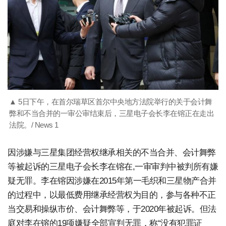
▲ 5日下午，在首尔瑞草区首尔中央地方法院举行的关于会计舞
弊和不当合并的一审公审结束后，三星电子会长李在镕正在走出
法院。/ News 1
因涉嫌与三星集团经营权继承相关的不当合并、会计舞弊
等被起诉的三星电子会长李在镕在,一审审判中被判所有嫌
疑无罪。李在镕因涉嫌在2015年第一毛织和三星物产合并
的过程中，以最低费用继承经营权为目的，参与各种不正
当交易和操纵市价、会计舞弊等，于2020年被起诉。但法
庭对李在镕的19项嫌疑全部宣判无罪，称“没有犯罪证