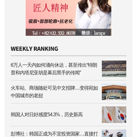
6万人一天内如何涌向休达，甚至传出“特朗
普和内塔尼亚胡是幕后黑手的传闻”
火车站、商场随处可见中文招牌…变得宛如
中国城市的老挝
韩国人对日好感度54.3%，历史新高
彭博社：韩国正成为不宜投资国家…直接打