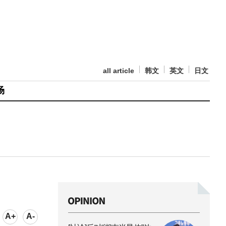
all article
韩文
英文
日文
场
A+
A-