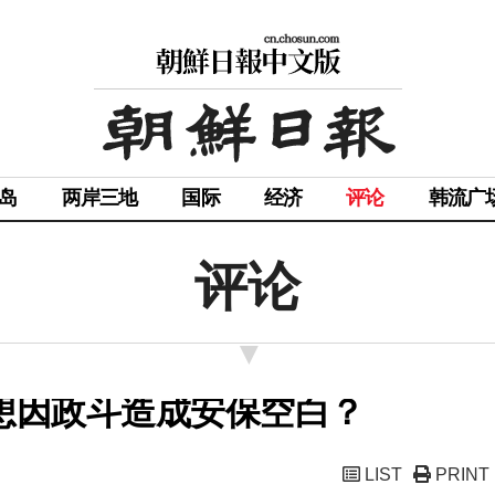
岛
两岸三地
国际
经济
评论
韩流广
评论
是想因政斗造成安保空白？
LIST
PRINT