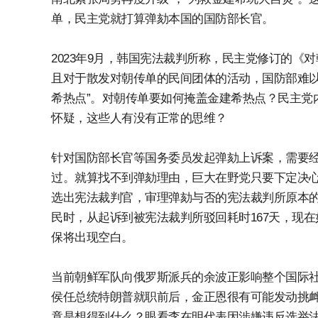
单，民主党就打算弹劾本国的国防部长官。
2023年9月，韩国宪法裁判所称，民主党修订的《
且对于散发对朝传单的民间团体的活动，国防部难以
希热点”。对朝传单要如何掩盖金建希热点？民主党
怀疑，这些人有没有正常的思维？
针对国防部长官等国务委员发起弹劾上诉案，需要
过。就算找不到弹劾理由，巨大在野党只要下定决
选出宪法裁判官，审理弹劾与否的宪法裁判所原本的
民时，从起诉到被宪法裁判所驳回耗时167天，现
保将出现空白。
当前朝鲜军队向俄罗斯派兵的余波正影响整个国际
侯任总统特朗普就职前后，金正恩很有可能发动挑
竟是想得到什么？眼看李在明代表因涉嫌违反选举