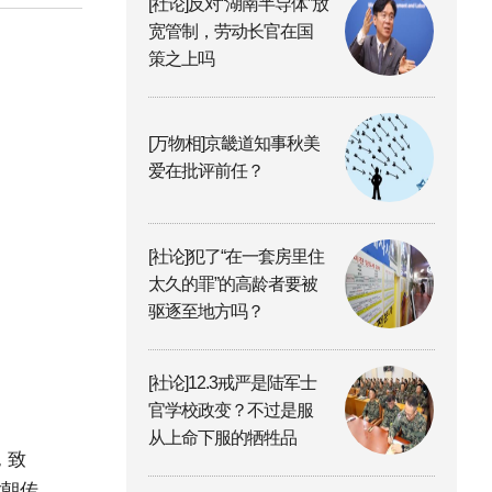
[社论]反对“湖南半导体”放
宽管制，劳动长官在国
策之上吗
[万物相]京畿道知事秋美
爱在批评前任？
[社论]犯了“在一套房里住
太久的罪”的高龄者要被
驱逐至地方吗？
[社论]12.3戒严是陆军士
官学校政变？不过是服
从上命下服的牺牲品
，致
对朝传