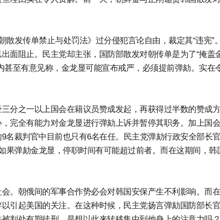
对朝散发传单禁止与处罚法》过分侵犯言论自由，裁定其“违宪”
出面阻止。民主党却主张，国防部散发对朝传单是为了“掩盖
内甚至有意见称，金龙显可能宣布戒严，必须提前弹劾。实在
经三分之一以上国会在籍议员赞成发起，再获得过半数的赞成
心，完全有能力对金龙显进行弹劾上诉并暂停其职务。加上国
9名裁判官中目前也只有6名在任。民主党弹劾行政安全部长
在如果弹劾金龙显，停职时间有可能超过前者。而在这期间，韩
社会。朝俄间的军事合作势必会对韩国安保产生不利影响。而
衅以引起美国的关注。在这种时候，民主党扬言弹劾国防部长
法被判处有期徒刑，是想以此来转移集中到他身上的注意力吗