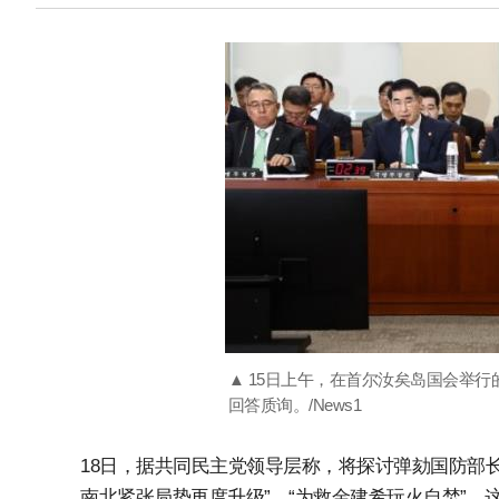
▲ 15日上午，在首尔汝矣岛国会举
回答质询。/News1
18日，据共同民主党领导层称，将探讨弹劾国防部
南北紧张局势再度升级”，“为救金建希玩火自焚”