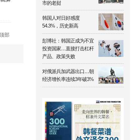
市的老挝
韩国人对日好感度
54.3%，历史新高
顶部
彭博社：韩国正成为不宜
投资国家…直接打击杠杆
产品、政策失败
对俄派兵加武器出口…朝
经济增长率连续3年破3%