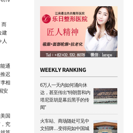
。而
金建
令人
方能通
会推迟
官李相
6万人一天内如何涌向休
国安
达，甚至传出“特朗普和内
塔尼亚胡是幕后黑手的传
闻”
在美国
火车站、商场随处可见中
官，究
文招牌…变得宛如中国城
？就算