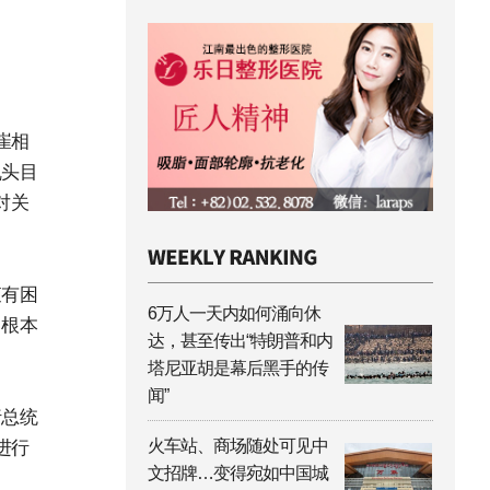
崔相
乱头目
对关
查有困
6万人一天内如何涌向休
，根本
达，甚至传出“特朗普和内
塔尼亚胡是幕后黑手的传
闻”
行总统
火车站、商场随处可见中
进行
文招牌…变得宛如中国城