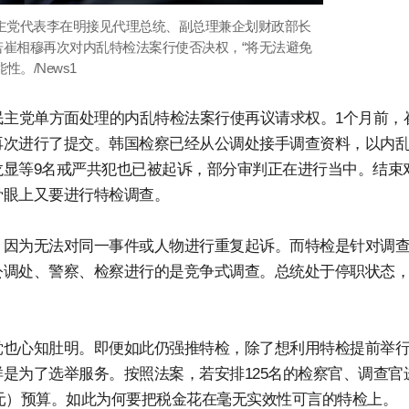
民主党代表李在明接见代理总统、副总理兼企划财政部长
若崔相穆再次对内乱特检法案行使否决权，“将无法避免
。/News1
民主党单方面处理的内乱特检法案行使再议请求权。1个月前，
再次进行了提交。韩国检察已经从公调处接手调查资料，以内
显等9名戒严共犯也已被起诉，部分审判正在进行当中。结束
骨眼上又要进行特检调查。
。因为无法对同一事件或人物进行重复起诉。而特检是针对调
公调处、警察、检察进行的是竞争式调查。总统处于停职状态
党也心知肚明。即便如此仍强推特检，除了想利用特检提前举
是为了选举服务。按照法案，若安排125名的检察官、调查官
7万元）预算。如此为何要把税金花在毫无实效性可言的特检上。