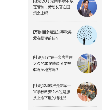
[社论]反对“湖南半导体”放
宽管制，劳动长官在国
策之上吗
[万物相]京畿道知事秋美
爱在批评前任？
[社论]犯了“在一套房里住
太久的罪”的高龄者要被
驱逐至地方吗？
[社论]12.3戒严是陆军士
官学校政变？不过是服
从上命下服的牺牲品