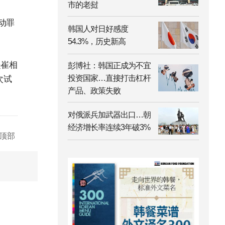
市的老挝
动罪
韩国人对日好感度
54.3%，历史新高
是崔相
彭博社：韩国正成为不宜
投资国家…直接打击杠杆
次试
产品、政策失败
。
对俄派兵加武器出口…朝
经济增长率连续3年破3%
顶部