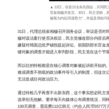
▲ 13日，在首尔汝矣岛国会，共同
官崔相穆并发言。30日，民主党称，
被视为内乱同谋势力”，并提及弹劾可能性
31日，代理总统崔相穆召开国务会议，审议是否对
穆对该法案行使否决权后，民主党修改部分内容后
嫌疑对韩国总统尹锡悦提起诉讼。前国防部长官金龙
键对象的调查才能进入审判阶段，民主党在这个节
而以往的特检都是在核心调查对象被起诉前开始的
难或调查不彻底的政治事件等引入的制度，但这次
无法造成任何政治压力。
通过特检几乎再查不出新东西，这个事实想必民主
选举别无他解。要求每天向媒体公布调查情况，同样
100天调查，需花费112亿韩元（约合人民币557