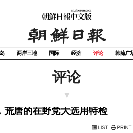
岛
两岸三地
国际
经济
评论
韩流广
评论
判，荒唐的在野党大选用特检
LIST
PRINT