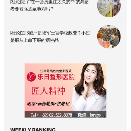
[社论]犯了“在一套房里住太久的罪”的高龄
者要被驱逐至地方吗？
[社论]12.3戒严是陆军士官学校政变？不过
是服从上命下服的牺牲品