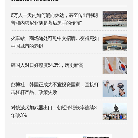
6万人一天内如何涌向休达，甚至传出“特朗
普和内塔尼亚胡是幕后黑手的传闻”
火车站、商场随处可见中文招牌…变得宛如
中国城市的老挝
韩国人对日好感度54.3%，历史新高
彭博社：韩国正成为不宜投资国家…直接打
击杠杆产品、政策失败
对俄派兵加武器出口…朝经济增长率连续3
年破3%