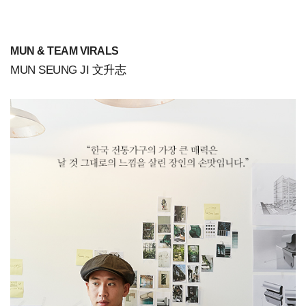
MUN & TEAM VIRALS
MUN SEUNG JI 文升志