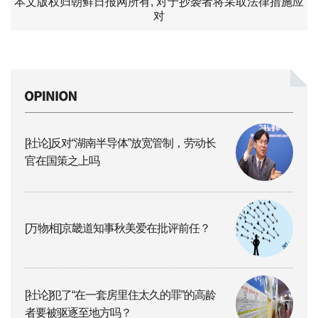
本文版权归朝鲜日报网所有, 对于抄袭者将采取法律措施应
对
[社论]反对“湖南半导体”放宽管制，劳动长
官在国策之上吗
[万物相]京畿道知事秋美爱在批评前任？
[社论]犯了“在一套房里住太久的罪”的高龄
者要被驱逐至地方吗？