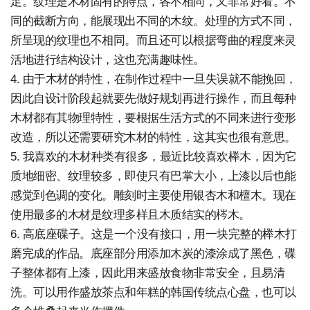
足。纹理是木材固有的特点，各不相同，又非常好看。不
同的截断方向，能展现出不同的木纹。处理的方式不同，
所呈现的纹理也不相同。而且还可以根据弯曲的程度来灵
活地进行结构设计，这也充满趣味性。
4. 由于木材的特性，在制作过程中一旦失误就不能挽回，
因此自设计阶段起就要先做好规划再进行操作，而且每种
木材都有其物理特性，要根据生活方式的不同来进行变形
改造，所以还需要研究木材的特性，这其实也很有意思。
5. 我喜欢的木材种类有很多，最近比较喜欢榉木，因为它
质地细密、纹理较多，即使只有巴掌大小，上漆以后也能
感觉到色调的变化。雕刻时主要使用银杏木和檀木。现在
使用最多的木材是纹理多样且木质结实的梣木。
6. 高底座碟子。这是一个没有接口，用一块完整的榉木打
磨完成的作品。底座部分用添加木炭的漆涂成了黑色，碟
子整体都有上漆，因此用来盛放食物非常安全，且易清
洗。可以用作盛放茶点和年糕的韩国传统点心盘，也可以