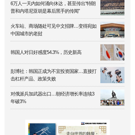
6万人一天内如何涌向休达，甚至传出“特朗
普和内塔尼亚胡是幕后黑手的传闻”
火车站、商场随处可见中文招牌…变得宛如
中国城市的老挝
韩国人对日好感度54.3%，历史新高
彭博社：韩国正成为不宜投资国家…直接打
击杠杆产品、政策失败
对俄派兵加武器出口…朝经济增长率连续3
年破3%