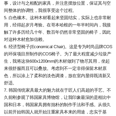
事，设计与之相配的家具，并注意摆放位置，保证其与空
间整体的协调性，我很享受这个过程。
5. 白色橡木。这种木材看起来坚固结实，实际上也非常耐
用，经得起岁月考验。在哥本哈根的一年半时间内，我接
触了许多历经几十年、数百年仍然非常坚固的椅子，因此
对这种木材愈加信赖。
6. 经济型椅子(Economical Chair)。这是专为时尚品牌COS
的环保项目所制作的COS椅子。为了最大程度减少垃圾产
生，我将这块600x1200mm的木材做到了物尽其用，坐起
来很舒服而且可以叠放。考虑到不一定非得保留木材原
色，所以涂上了柔和的淡色调漆，放在室内显得既清新又
舒适。
7. 韩国传统家具最大的魅力就在于匠人们高超的手艺。不
久前刚参观了韩国家具博物馆，让我印象最深的是相比中
国和日本，韩国家具拥有拙朴的制作手法和手感。从很久
以前开始韩国人就开始注重家具本来的用途，忠实于基