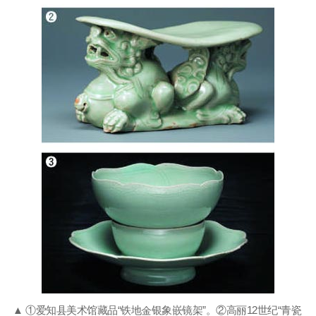
▲ ①爱知县美术馆藏品“铁地金银象嵌镜架”。②高丽12世纪“青瓷