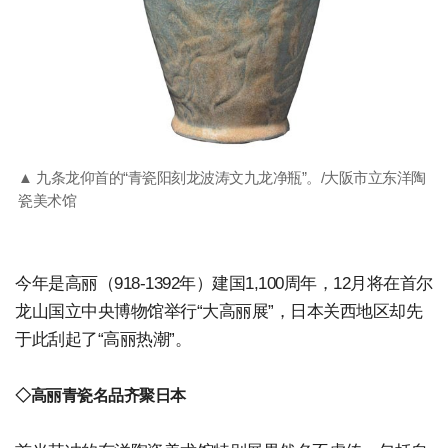
▲ 九条龙仰首的“青瓷阳刻龙波涛文九龙净瓶”。/大阪市立东洋陶
瓷美术馆
今年是高丽（918-1392年）建国1,100周年，12月将在首尔
龙山国立中央博物馆举行“大高丽展”，日本关西地区却先
于此刮起了“高丽热潮”。
◇高丽青瓷名品齐聚日本