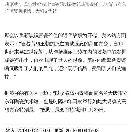
狮形枕”。③12世纪前叶“青瓷阴刻花纹轮花形碗托”。/大阪市立东
洋陶瓷美术馆，大和文华馆
展会以重新认识青瓷价值的近代故事为开端。美术馆方面
表示：“随着高丽王朝的灭亡而被遗忘的高丽青瓷，自19
世纪末至20世纪初，从包括高丽王陵在内的坟墓中被发掘
或被盗出土，再次出现了世人的眼前。美丽的翡翠色青瓷
瞬间吸引了人们的目光，还出现了仿品，受到了人们的追
捧。”
据策展的有关人士称：“以收藏高丽青瓷而闻名的大阪市立
东洋陶瓷美术馆，也是时隔30年再次举行如此大规模的高
丽青瓷特别展。”据悉，展会将持续到11月25日。
输入 : 2018-09-04 17:00 | 更新 : 2018-09-04 17:02