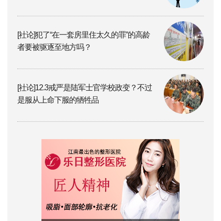
[社论]犯了“在一套房里住太久的罪”的高龄
者要被驱逐至地方吗？
[社论]12.3戒严是陆军士官学校政变？不过
是服从上命下服的牺牲品