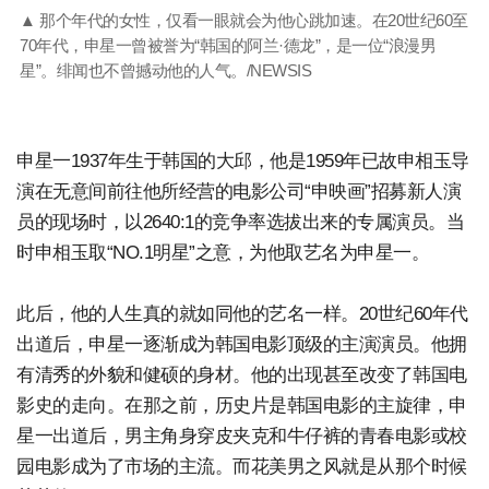
▲ 那个年代的女性，仅看一眼就会为他心跳加速。在20世纪60至
70年代，申星一曾被誉为“韩国的阿兰·德龙”，是一位“浪漫男
星”。绯闻也不曾撼动他的人气。/NEWSIS
申星一1937年生于韩国的大邱，他是1959年已故申相玉导
演在无意间前往他所经营的电影公司“申映画”招募新人演
员的现场时，以2640:1的竞争率选拔出来的专属演员。当
时申相玉取“NO.1明星”之意，为他取艺名为申星一。
此后，他的人生真的就如同他的艺名一样。20世纪60年代
出道后，申星一逐渐成为韩国电影顶级的主演演员。他拥
有清秀的外貌和健硕的身材。他的出现甚至改变了韩国电
影史的走向。在那之前，历史片是韩国电影的主旋律，申
星一出道后，男主角身穿皮夹克和牛仔裤的青春电影或校
园电影成为了市场的主流。而花美男之风就是从那个时候