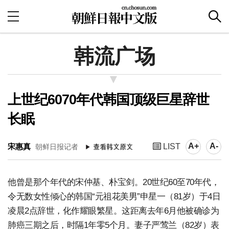
韩流广场
上世纪6070年代韩国顶级巨星辞世
长眠
A+
A-
宋惠真
LIST
朝鲜日报记者
他曾是那个年代的宋仲基、朴宝剑。20世纪60至70年代，
令无数女性倾心的韩国“元祖花美男”申星一（81岁）于4日
凌晨2点辞世，化作耀眼繁星。这距离去年6月他被确诊为
肺癌三期之后，时隔1年零5个月。妻子严莺兰（82岁）表