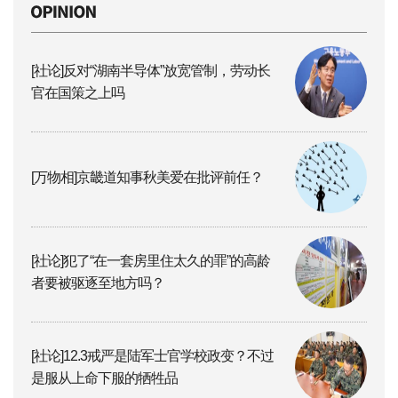
[社论]反对“湖南半导体”放宽管制，劳动长
官在国策之上吗
[万物相]京畿道知事秋美爱在批评前任？
[社论]犯了“在一套房里住太久的罪”的高龄
者要被驱逐至地方吗？
[社论]12.3戒严是陆军士官学校政变？不过
是服从上命下服的牺牲品