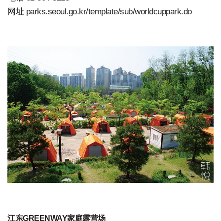
网址 parks.seoul.go.kr/template/sub/worldcuppark.do
江东GREENWAY家庭露营场