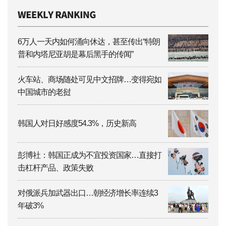
6万人一天内如何涌向休达，甚至传出“特朗
普和内塔尼亚胡是幕后黑手的传闻”
火车站、商场随处可见中文招牌…变得宛如
中国城市的老挝
韩国人对日好感度54.3%，历史新高
彭博社：韩国正成为不宜投资国家…直接打
击杠杆产品、政策失败
对俄派兵加武器出口…朝经济增长率连续3
年破3%