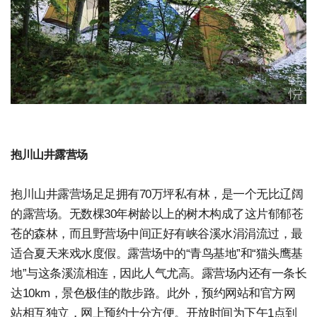
抱川山井露营场
抱川山井露营场足足拥有70万坪私有林，是一个无比辽阔
的露营场。无数棵30年树龄以上的树木构成了这片郁郁苍
苍的森林，而且野营场中间正好有峡谷溪水涓涓流过，最
适合夏天来戏水度假。露营场中的“青鸟基地”和“猫头鹰基
地”与这条溪流相连，因此人气尤高。露营场内还有一条长
达10km，景色极佳的散步路。此外，预约网站和官方网
站相互独立，网上预约十分方便。开放时间为下午1点到