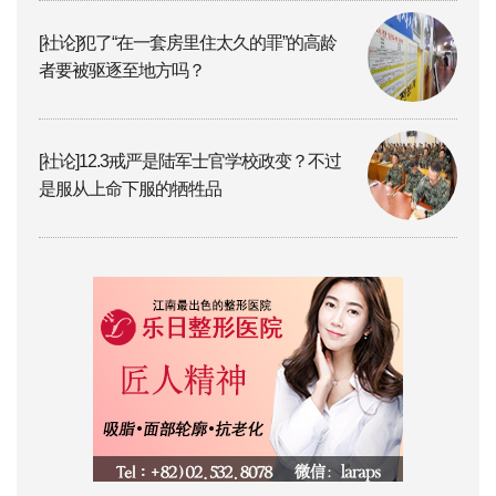
[社论]犯了“在一套房里住太久的罪”的高龄
者要被驱逐至地方吗？
[社论]12.3戒严是陆军士官学校政变？不过
是服从上命下服的牺牲品