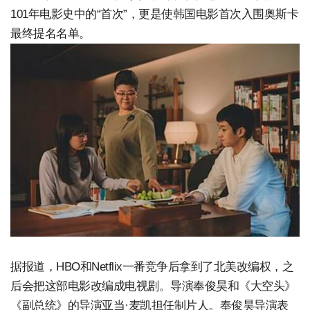
101年电影史中的“首次”，更是使韩国电影首次入围奥斯卡
最终提名名单。
据报道，HBO和Netflix一番竞争后拿到了北美改编权，之
后会把这部电影改编成电视剧。导演奉俊昊和《大空头》
《副总统》的导演亚当·麦凯担任制片人。奉俊昊导演表