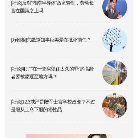
[社论]反对“湖南半导体”放宽管制，劳动长
官在国策之上吗
[万物相]京畿道知事秋美爱在批评前任？
[社论]犯了“在一套房里住太久的罪”的高龄
者要被驱逐至地方吗？
[社论]12.3戒严是陆军士官学校政变？不过
是服从上命下服的牺牲品