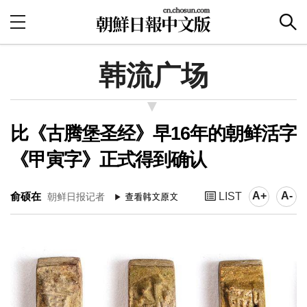
韩流广场
比《古腾堡圣经》早16年的朝鲜活字
《甲寅字》正式得到确认
A+
A-
俞硕在
LIST
朝鲜日报记者