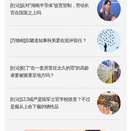
[社论]反对“湖南半导体”放宽管制，劳动长
官在国策之上吗
[万物相]京畿道知事秋美爱在批评前任？
[社论]犯了“在一套房里住太久的罪”的高龄
者要被驱逐至地方吗？
[社论]12.3戒严是陆军士官学校政变？不过
是服从上命下服的牺牲品