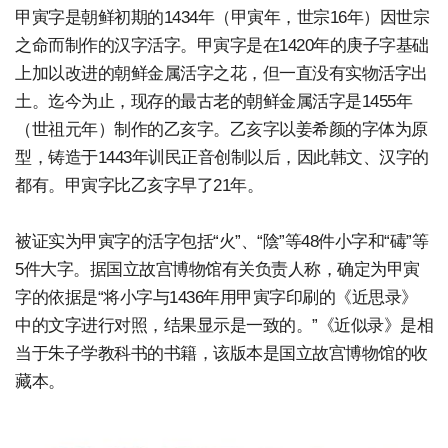
甲寅字是朝鲜初期的1434年（甲寅年，世宗16年）因世宗
之命而制作的汉字活字。甲寅字是在1420年的庚子字基础
上加以改进的朝鲜金属活字之花，但一直没有实物活字出
土。迄今为止，现存的最古老的朝鲜金属活字是1455年
（世祖元年）制作的乙亥字。乙亥字以姜希颜的字体为原
型，铸造于1443年训民正音创制以后，因此韩文、汉字的
都有。甲寅字比乙亥字早了21年。
被证实为甲寅字的活字包括“火”、“陰”等48件小字和“碡”等
5件大字。据国立故宫博物馆有关负责人称，确定为甲寅
字的依据是“将小字与1436年用甲寅字印刷的《近思录》
中的文字进行对照，结果显示是一致的。”《近似录》是相
当于朱子学教科书的书籍，该版本是国立故宫博物馆的收
藏本。