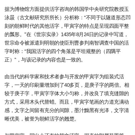
据为博物馆方面提供活字咨询的韩国学中央研究院教授玉
泳晸（古文献研究所所长）分析称：“不同于以隧道形态凹
刻的朝鲜时代的其他活字，甲寅字的特点是呈现四面平整
的瓢形。”在《世宗实录》1435年8月24日的记录中写道，
世宗命令被派遣到明朝的使臣刑曹参判南智调查中国的活
字时称：“我国活字的四个角落是平坦规整的（四隅平
正）”，与该记录的内容也是一致的。
由当代的科学家和技术者参与开发的甲寅字为组装式活
字，一天的印刷量增加到了40多页，是庚子字的两倍。相
较于庚子字，甲寅字字体大小匀称，并改良了填充缝隙的
方式，采用木头代替蜡。而且，甲寅字笔画的力道充满动
感，文字之间留有充分的间隙，墨汁黝黑有光泽，文字清
晰优美，被誉为朝鲜活字的翘楚。