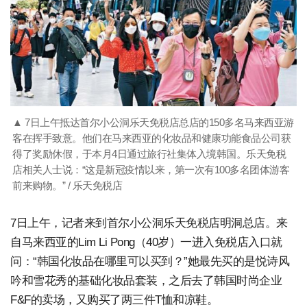
▲ 7日上午抵达首尔小公洞乐天免税店总店的150多名马来西亚游
客在挥手致意。他们在马来西亚的化妆品和健康功能食品公司获
得了奖励休假，于本月4日通过旅行社集体入境韩国。乐天免税
店相关人士说：“这是新冠疫情以来，第一次有100多名团体游客
前来购物。” / 乐天免税店
7日上午，记者来到首尔小公洞乐天免税店明洞总店。来
自马来西亚的Lim Li Pong（40岁）一进入免税店入口就
问：“韩国化妆品在哪里可以买到？”她最先买的是悦诗风
吟和雪花秀的基础化妆品套装，之后去了韩国时尚企业
F&F的卖场，又购买了两三件T恤和凉鞋。