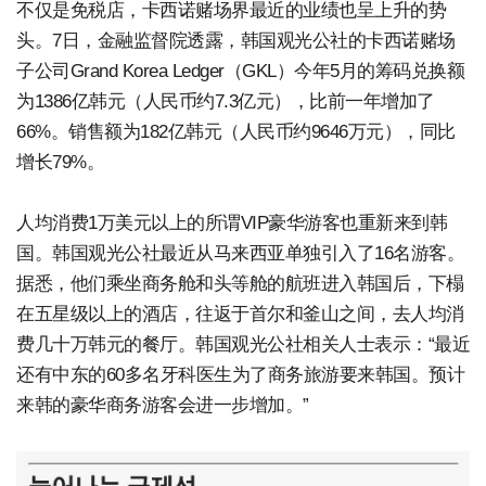
不仅是免税店，卡西诺赌场界最近的业绩也呈上升的势
头。7日，金融监督院透露，韩国观光公社的卡西诺赌场
子公司Grand Korea Ledger（GKL）今年5月的筹码兑换额
为1386亿韩元（人民币约7.3亿元），比前一年增加了
66%。销售额为182亿韩元（人民币约9646万元），同比
增长79%。
人均消费1万美元以上的所谓VIP豪华游客也重新来到韩
国。韩国观光公社最近从马来西亚单独引入了16名游客。
据悉，他们乘坐商务舱和头等舱的航班进入韩国后，下榻
在五星级以上的酒店，往返于首尔和釜山之间，去人均消
费几十万韩元的餐厅。韩国观光公社相关人士表示：“最近
还有中东的60多名牙科医生为了商务旅游要来韩国。预计
来韩的豪华商务游客会进一步增加。”