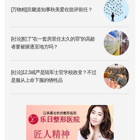
[万物相]京畿道知事秋美爱在批评前任？
[社论]犯了“在一套房里住太久的罪”的高龄
者要被驱逐至地方吗？
[社论]12.3戒严是陆军士官学校政变？不过
是服从上命下服的牺牲品