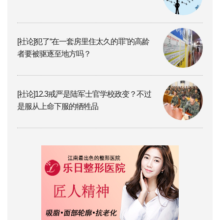
[社论]犯了“在一套房里住太久的罪”的高龄
者要被驱逐至地方吗？
[社论]12.3戒严是陆军士官学校政变？不过
是服从上命下服的牺牲品