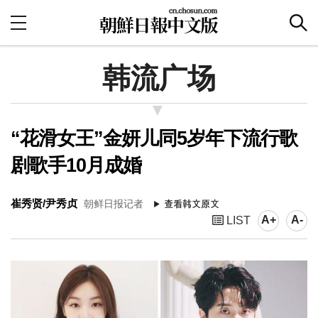
韩流广场
“花滑女王”金妍儿同5岁年下流行歌
剧歌手10月成婚
崔秀贤/尹秀贞
朝鲜日报记者
A+
A-
LIST