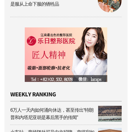
是服从上命下服的牺牲品
6万人一天内如何涌向休达，甚至传出“特朗
普和内塔尼亚胡是幕后黑手的传闻”