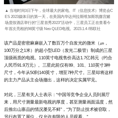
▲ 当地时间3日下午，全球最大的家电、IT（信息技术）博览会C
ES 2023媒体日的第一天，在美国内华达州拉斯维加斯凯撒宫赌
场度假酒店举行的“三星首秀2023”活动中，三星员工正在查看今
年首次亮相的98英寸级 Neo QLED电视。2023.1.4 /韩联社
该产品是密密麻麻嵌入了数百万个自发光的微米（㎛，
100万分之1米）的超小型LED（发光二极管）制成的三星
顶级画质的电视。110英寸电视售价高达1.7亿韩元（约合
人民币91.9万元）。三星此前仅有89、101、110英寸3种
尺寸，今年从50到140英寸，增至7种尺寸。三星却将这样
的主力产品从主会场撤出，这样的决定实属罕见。
对此，三星有关人士表示：“中国等竞争企业人员到展厅
来，用尺寸测量最新电视的厚度，甚至测量画面温度，然
后推出山寨品的情况屡见不鲜”，“为了防止技术被窃取，
另行布置了展位，仅允许有限的人员观看。”