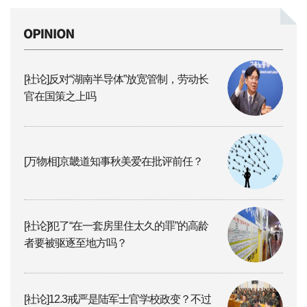
[社论]反对“湖南半导体”放宽管制，劳动长
官在国策之上吗
[万物相]京畿道知事秋美爱在批评前任？
[社论]犯了“在一套房里住太久的罪”的高龄
者要被驱逐至地方吗？
[社论]12.3戒严是陆军士官学校政变？不过