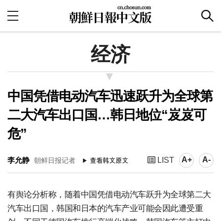
经济
中国凭借电动汽车迅速跃升为全球第
二大汽车出口国…韩日地位“岌岌可
危”
A+
A-
李允静
LIST
朝鲜日报记者
有舆论分析称，随着中国凭借电动汽车跃升为全球第二大
汽车出口国，韩国和日本的汽车产业可能会因此遭受重