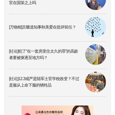
官在国策之上吗
[万物相]京畿道知事秋美爱在批评前任？
[社论]犯了“在一套房里住太久的罪”的高龄
者要被驱逐至地方吗？
[社论]12.3戒严是陆军士官学校政变？不过
是服从上命下服的牺牲品