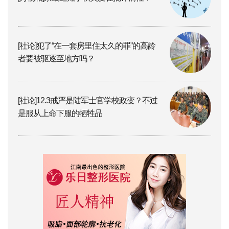
[社论]犯了“在一套房里住太久的罪”的高龄
者要被驱逐至地方吗？
[社论]12.3戒严是陆军士官学校政变？不过
是服从上命下服的牺牲品