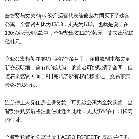
全智贤与丈夫Alpha资产运营代表崔俊赫共同买下了这套
公寓。全智贤占比为12/13，丈夫为1/13。也就是说，在
130亿韩元购房款中，全智贤出资120亿韩元，丈夫出资10
亿韩元。
这套公寓起初在签约后的7个多月里，注册簿副本都未更
新交易明细，曾有舆论认为，购置者可能取消了合同，但
随着全智贤方面于8日完成了所有权转移登记，交易事实
最终得以确认。
注册簿上未见住房担保贷款，可见该公寓为全款购置。全
智贤在购房后将注册住址迁至此处，丈夫仍留在仁川松岛
的住址。
全智贤购置的公寓是位于ACRO FOREST的最高层47楼。