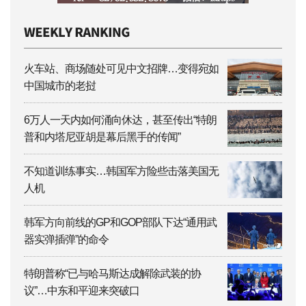
火车站、商场随处可见中文招牌…变得宛如
中国城市的老挝
6万人一天内如何涌向休达，甚至传出“特朗
普和内塔尼亚胡是幕后黑手的传闻”
不知道训练事实…韩国军方险些击落美国无
人机
韩军方向前线的GP和GOP部队下达“通用武
器实弹插弹”的命令
特朗普称“已与哈马斯达成解除武装的协
议”…中东和平迎来突破口