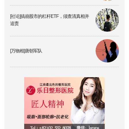
[社论]搞崩股市的杠杆ETF，须查清真相并
追责
[万物相]唐朝军队