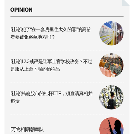
[社论]犯了“在一套房里住太久的罪”的高龄
者要被驱逐至地方吗？
[社论]12.3戒严是陆军士官学校政变？不过
是服从上命下服的牺牲品
[社论]搞崩股市的杠杆ETF，须查清真相并
追责
[万物相]唐朝军队