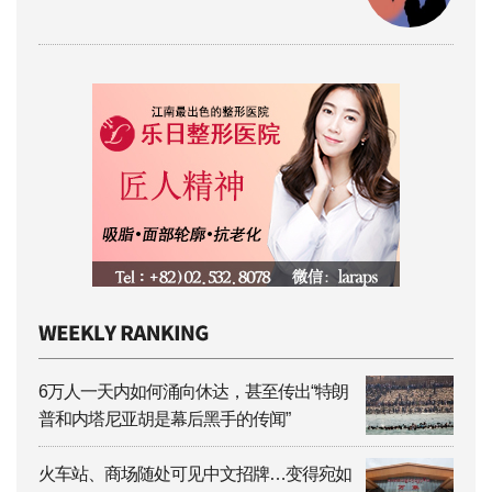
6万人一天内如何涌向休达，甚至传出“特朗
普和内塔尼亚胡是幕后黑手的传闻”
火车站、商场随处可见中文招牌…变得宛如