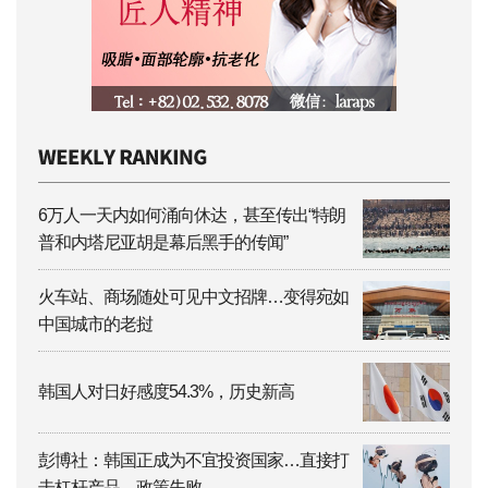
6万人一天内如何涌向休达，甚至传出“特朗
普和内塔尼亚胡是幕后黑手的传闻”
火车站、商场随处可见中文招牌…变得宛如
中国城市的老挝
韩国人对日好感度54.3%，历史新高
彭博社：韩国正成为不宜投资国家…直接打
击杠杆产品、政策失败