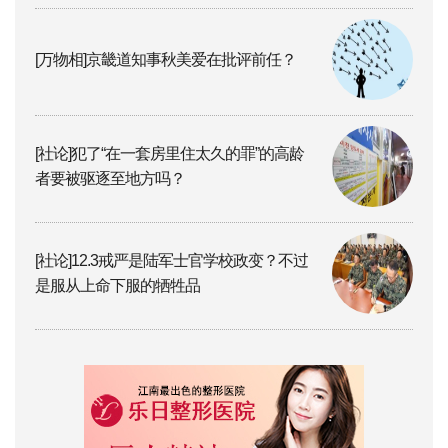
[万物相]京畿道知事秋美爱在批评前任？
[社论]犯了“在一套房里住太久的罪”的高龄
者要被驱逐至地方吗？
[社论]12.3戒严是陆军士官学校政变？不过
是服从上命下服的牺牲品