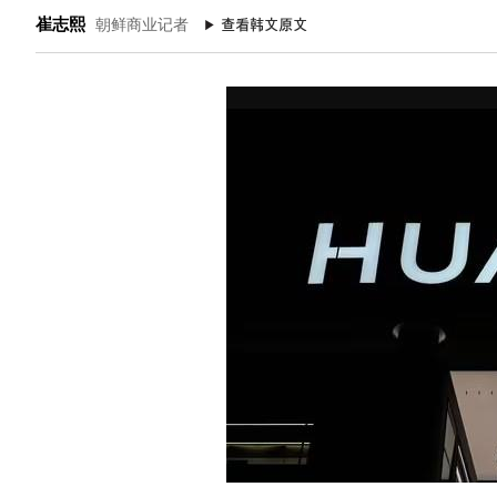
崔志熙
朝鲜商业记者