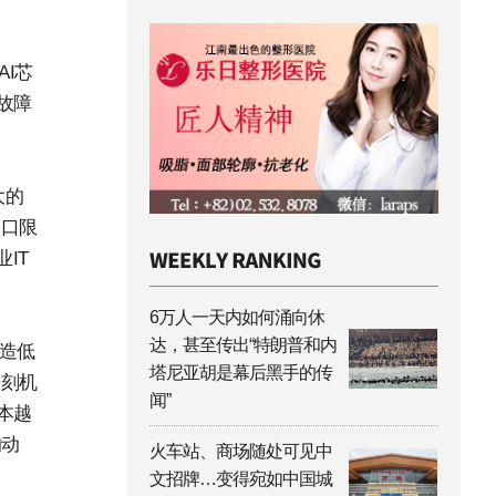
I芯
故障
大的
出口限
IT
6万人一天内如何涌向休
达，甚至传出“特朗普和内
改造低
塔尼亚胡是幕后黑手的传
光刻机
闻”
本越
的动
火车站、商场随处可见中
文招牌…变得宛如中国城