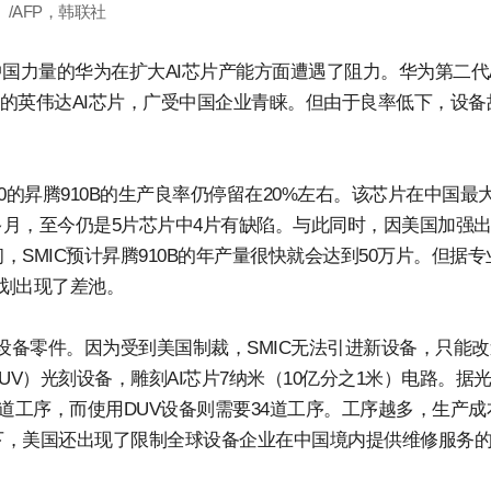
/AFP，韩联社
国力量的华为在扩大AI芯片产能方面遭遇了阻力。华为第二代A
0%的英伟达AI芯片，广受中国企业青睐。但由于良率低下，设备
00的昇腾910B的生产良率仍停留在20%左右。该芯片在中国最
多月，至今仍是5片芯片中4片有缺陷。与此同时，因美国加强
MIC预计昇腾910B的年产量很快就会达到50万片。但据专业
产计划出现了差池。
设备零件。因为受到美国制裁，SMIC无法引进新设备，只能
UV）光刻设备，雕刻AI芯片7纳米（10亿分之1米）电路。据
9道工序，而使用DUV设备则需要34道工序。工序越多，生产成
下，美国还出现了限制全球设备企业在中国境内提供维修服务