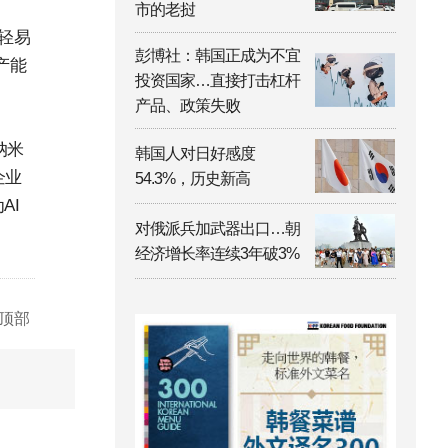
市的老挝
轻易
彭博社：韩国正成为不宜
产能
投资国家…直接打击杠杆
产品、政策失败
纳米
韩国人对日好感度
企业
54.3%，历史新高
AI
对俄派兵加武器出口…朝
经济增长率连续3年破3%
顶部