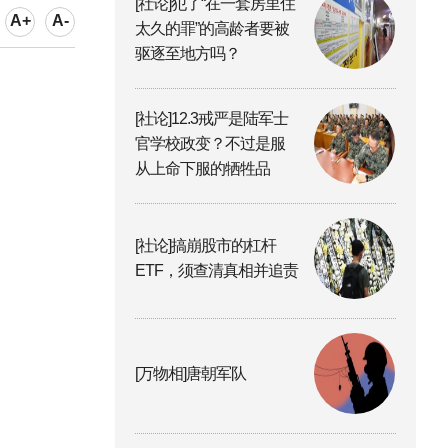
[社论]犯了“在一套房里住
A+
A-
太久的罪”的高龄者要被
驱逐至地方吗？
[社论]12.3戒严是陆军士
官学校政变？不过是服
从上命下服的牺牲品
[社论]搞崩股市的杠杆
ETF，须查清真相并追责
[万物相]唐朝军队