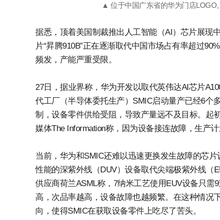
▲ 位于中国广东省的华为门店LOGO。
据悉，顶着美国制裁推出人工智能（AI）芯片展现中
片“昇腾910B”正在逐渐取代中国市场占有率超过9
频发，产能严重受限。
27日，据业界称，华为开发以取代英伟达AI芯片A1
代工厂（半导体委托生产）SMIC启动量产已经6个
制，设备零件供给受阻，导致产量远不及目标。起初，S
媒体The Information称，因为设备接连故障，生
当前，华为和SMIC还难以迅速更换发生故障的芯片
性能的深紫外线（DUV）设备取代尖端极紫外线（E
供应商荷兰ASML称，7纳米工艺使用EUV设备只需
高，次品率越高，设备故障也越频繁。在这种情况
向，使得SMIC在获取设备零件上吃尽了苦头。