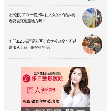
[社论]犯了“在一套房里住太久的罪”的高龄
者要被驱逐至地方吗？
[社论]12.3戒严是陆军士官学校政变？不过
是服从上命下服的牺牲品