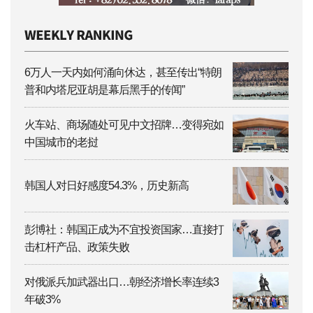
6万人一天内如何涌向休达，甚至传出“特朗
普和内塔尼亚胡是幕后黑手的传闻”
火车站、商场随处可见中文招牌…变得宛如
中国城市的老挝
韩国人对日好感度54.3%，历史新高
彭博社：韩国正成为不宜投资国家…直接打
击杠杆产品、政策失败
对俄派兵加武器出口…朝经济增长率连续3
年破3%