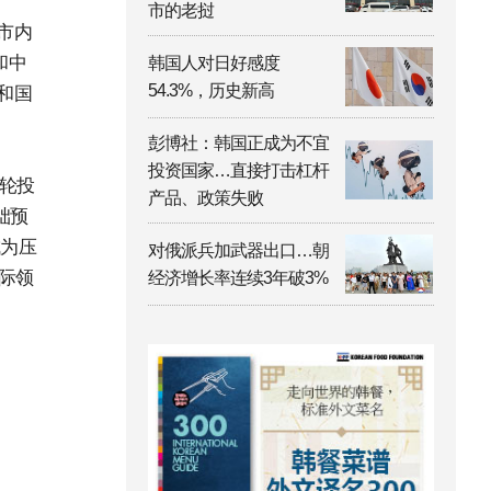
市的老挝
市内
和中
韩国人对日好感度
54.3%，历史新高
和国
彭博社：韩国正成为不宜
投资国家…直接打击杠杆
一轮投
产品、政策失败
础预
成为压
对俄派兵加武器出口…朝
际领
经济增长率连续3年破3%