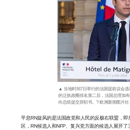
▲ 当地时间7日举行的法国提前议会
的泛执政圈排名第二后，法国总理加布
向总统提交辞职书。”/ 欧洲新闻图片
平息RN旋风的是法国政党和人民的反极右联盟，即所
区，RN候选人和NFP、复兴党方面的候选人展开