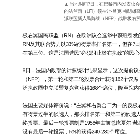
▲ 当地时间7日，在巴黎市内发表议
的法兰西（LFI）领袖让-吕克·梅朗
派联盟新人民阵线（NFP）战胜极右
极右翼国民联盟（RN）在欧洲议会选举中获胜引发
RN及其联合势力以33%的得票率排名第一，但在7日
在第三位。这是法国选民“必须阻止极右执政”的民
8日，法国内政部的计票统计结果显示，这次提前议
（NFP），第一轮和第二轮投票合计获得182个
泛执政圈中立联盟复兴党获得168个席位，降至院
法国主要媒体评价说：“左翼和右翼合二为一的反极右
有得票过半的候选人，那么排名第一和第二的候选人
终投票。最后一轮投票制是1958年由前总统夏尔
没有最后一轮投票，RN将获得240-280个席位。