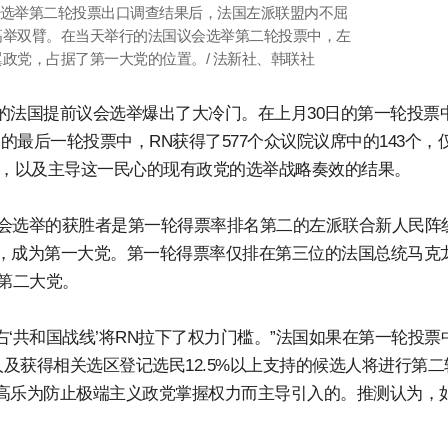
会选举第二轮投票出口调查结果后，法国左派联盟内不屈
雄高举双臂。在当天举行的法国议会选举第二轮投票中，左
翼政党，占据了第一大党的位置。/ 法新社、韩联社
的法国提前议会选举爆出了大冷门。在上月30日的第一轮投票
的最后一轮投票中，RN获得了577个众议院议席中的143个，
心，以及主导这一民心的现有政党的选举战略奏效的结果。
会选举的获胜者是第一轮得票率排名第二的左派联合新人民阵
议席，成为第一大党。第一轮得票率仅排在第三位的法国总统马克
内第二大党。
‘共和国战线’将RN拉下了权力门槛。”法国如果在第一轮投票
及获得相关选区登记选民12.5%以上支持的候选人将进行第二
·戴高乐为防止极端主义政党掌握权力而主导引入的。推测认为，