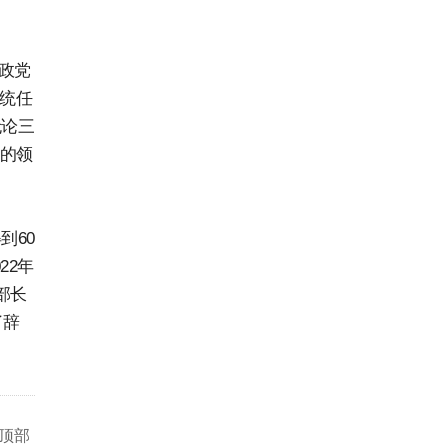
政党
总统任
无论三
P的领
到60
22年
部长
了辞
顶部