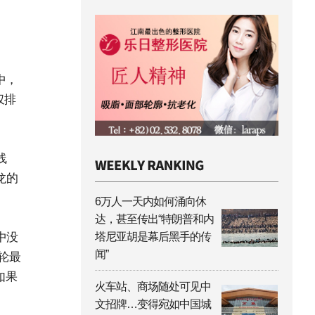
中，
仅排
线
龙的
6万人一天内如何涌向休
达，甚至传出“特朗普和内
中没
塔尼亚胡是幕后黑手的传
闻”
轮最
如果
火车站、商场随处可见中
文招牌…变得宛如中国城