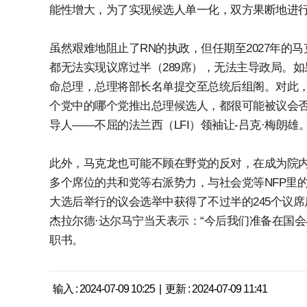
能性增大，为了实现候选人单一化，双方果断地进行
虽然艰难地阻止了RN的执政，但任期至2027年的
都无法实现议席过半（289席），无法主导政局。
命总理，总理将部长名单提交至总统后组阁。对此
个党中的哪个党推出总理候选人，都很可能被议会否
导人——不屈的法兰西（LFI）领袖让-吕克·梅朗雄
此外，马克龙也可能不顾在野党的反对，在成为院内
多个席位的共和党等右派势力，与社会党等NFP里的
大选后举行的议会选举中获得了不过半的245个议
杰拉尔德·达尔马宁当天表示：“今后我们准备在国会
职书。
输入 : 2024-07-09 10:25 | 更新 : 2024-07-09 11:41