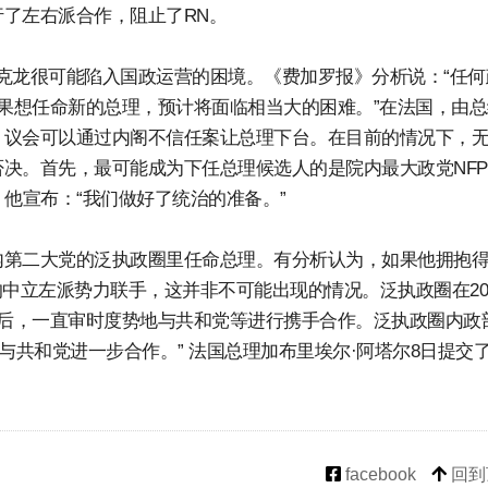
了左右派合作，阻止了RN。
马克龙很可能陷入国政运营的困境。《费加罗报》分析说：“任何
如果想任命新的总理，预计将面临相当大的困难。”在法国，由
，议会可以通过内阁不信任案让总理下台。在目前的情况下，
决。首先，最可能成为下任总理候选人的是院内最大政党NF
。他宣布：“我们做好了统治的准备。”
第二大党的泛执政圈里任命总理。有分析认为，如果他拥抱得
中立左派势力联手，这并非不可能出现的情况。泛执政圈在20
席后，一直审时度势地与共和党等进行携手合作。泛执政圈内政
与共和党进一步合作。” 法国总理加布里埃尔·阿塔尔8日提交
facebook
回到