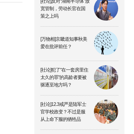
[社论]反对“湖南半导体”放
宽管制，劳动长官在国
策之上吗
[万物相]京畿道知事秋美
爱在批评前任？
[社论]犯了“在一套房里住
太久的罪”的高龄者要被
驱逐至地方吗？
[社论]12.3戒严是陆军士
官学校政变？不过是服
从上命下服的牺牲品