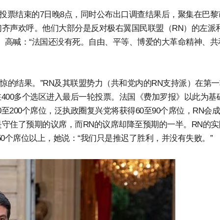
轮投票结束的7日晚8点，同时公布出口调查结果后，聚集在巴黎
齐声欢呼。他们大部分是反对极右翼国民联盟（RN）的左派
岁）高喊：“法国还没有死。自由、平等、博爱的大革命精神、共
惊的结果。”RN及其联盟势力（共和党内的RN支持派）在第
在400多个选区进入最后一轮投票。法国《费加罗报》以此为基
80至200个席位，泛执政圈复兴党将获得60至90个席位，RN会
守住了预期的议席，而RN的议席却降至预期的一半。RN的实
0个席位以上，她说：“我们只是推迟了胜利，并没有失败。”