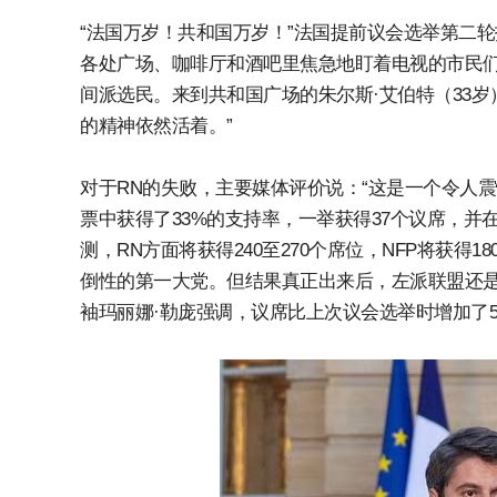
“法国万岁！共和国万岁！”法国提前议会选举第二
各处广场、咖啡厅和酒吧里焦急地盯着电视的市民们
间派选民。来到共和国广场的朱尔斯·艾伯特（33
的精神依然活着。”
对于RN的失败，主要媒体评价说：“这是一个令人震
票中获得了33%的支持率，一举获得37个议席，并
测，RN方面将获得240至270个席位，NFP将获得1
倒性的第一大党。但结果真正出来后，左派联盟还是
袖玛丽娜·勒庞强调，议席比上次议会选举时增加了5