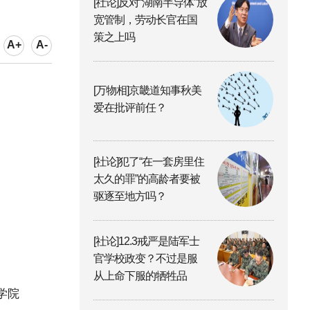
[社论]反对“湖南半导体”放
宽管制，劳动长官在国
策之上吗
A+
A-
[万物相]京畿道知事秋美
爱在批评前任？
[社论]犯了“在一套房里住
太久的罪”的高龄者要被
驱逐至地方吗？
[社论]12.3戒严是陆军士
官学校政变？不过是服
从上命下服的牺牲品
学院