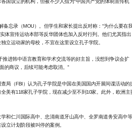
各国设立的机构，但被不少人指为“中国共产党的体制宣传机
解备忘录（MOU）。但学生和家长提出反对称：“为什么要在
学院实体宣传运动本部等反华团体也加入反对行列。他们尤其指出
位独立运动家的母校，不宜在这里设立孔子学院。
于推进韩中语言教育和学术交流等的好主旨，没想到争议会扩
面的商议，后续可能考虑取消。”
查局（FBI）认为孔子学院是中国在美国国内开展间谍活动的
全美有118家孔子学院，现在减少至不到10家。此外，欧洲主
大学和仁川国际高中、忠清南道牙山高中、全罗南道务安高中
在设立计划阶段被叫停的案例。