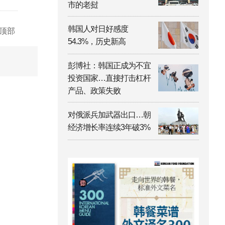
市的老挝
韩国人对日好感度
顶部
54.3%，历史新高
彭博社：韩国正成为不宜
投资国家…直接打击杠杆
产品、政策失败
对俄派兵加武器出口…朝
经济增长率连续3年破3%