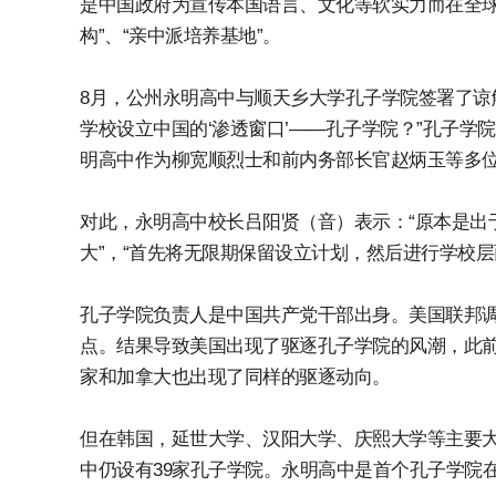
是中国政府为宣传本国语言、文化等软实力而在全球
构”、“亲中派培养基地”。
8月，公州永明高中与顺天乡大学孔子学院签署了谅
学校设立中国的‘渗透窗口’——孔子学院？”孔子
明高中作为柳宽顺烈士和前内务部长官赵炳玉等多
对此，永明高中校长吕阳贤（音）表示：“原本是出
大”，“首先将无限期保留设立计划，然后进行学校层
孔子学院负责人是中国共产党干部出身。美国联邦调
点。结果导致美国出现了驱逐孔子学院的风潮，此前
家和加拿大也出现了同样的驱逐动向。
但在韩国，延世大学、汉阳大学、庆熙大学等主要
中仍设有39家孔子学院。永明高中是首个孔子学院