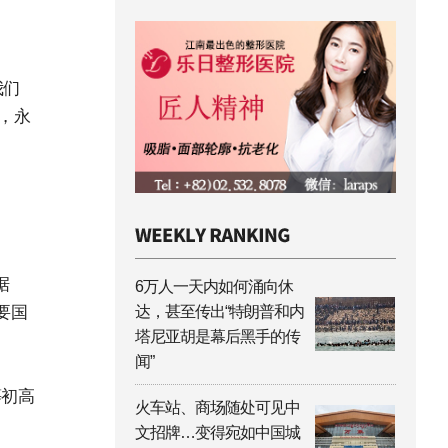
我们
，永
据
6万人一天内如何涌向休
要国
达，甚至传出“特朗普和内
塔尼亚胡是幕后黑手的传
闻”
等初高
火车站、商场随处可见中
文招牌…变得宛如中国城