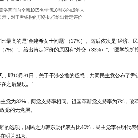
国盖洛普面向全韩1005名年满18周岁的成年人
显示，对于尹锡悦的职务执行给出肯定评价
最高的是“金建希女士问题”（17%）。随后依次是“经济、
通（7%）”。给出肯定评价的原因有“外交（33%）”、“医学院扩
天，即10月31日，关于干涉公推的疑惑，共同民主党公布了尹
在之后显现。”
主党为32%，两党支持率相同。祖国革新党支持率为7%，改
持政党的无党层。
责”的选项，国民之力韩东勋代表占比40%，民主党李在明代表
在明为51%。