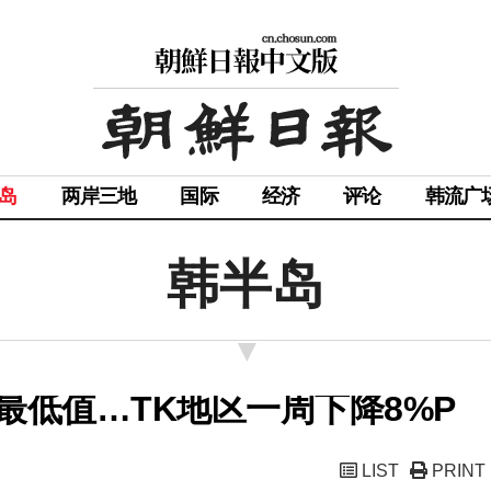
岛
两岸三地
国际
经济
评论
韩流广
韩半岛
最低值…TK地区一周下降8%P
LIST
PRINT