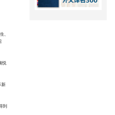
民生、
招
锡悦
革新
得到