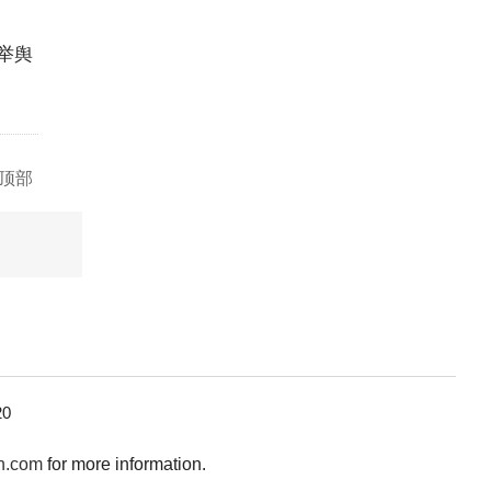
举舆
顶部
0
n.com
for more information.