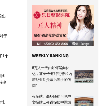
给出
，对于
了1个
6万人一天内如何涌向休
达，甚至传出“特朗普和内
对比
塔尼亚胡是幕后黑手的传
持率
闻”
火车站、商场随处可见中
光州、
文招牌…变得宛如中国城