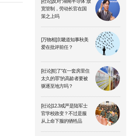
[社论]反对“湖南半导体”放
宽管制，劳动长官在国
策之上吗
[万物相]京畿道知事秋美
爱在批评前任？
[社论]犯了“在一套房里住
太久的罪”的高龄者要被
驱逐至地方吗？
[社论]12.3戒严是陆军士
官学校政变？不过是服
从上命下服的牺牲品