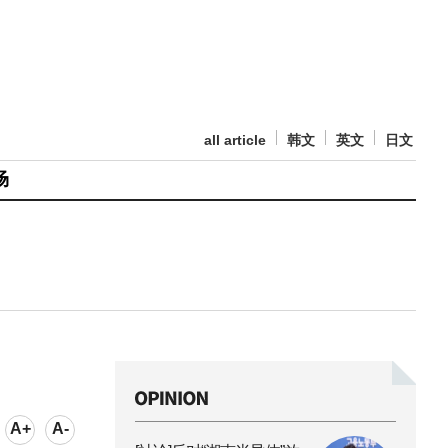
all article
韩文
英文
日文
场
A+
A-