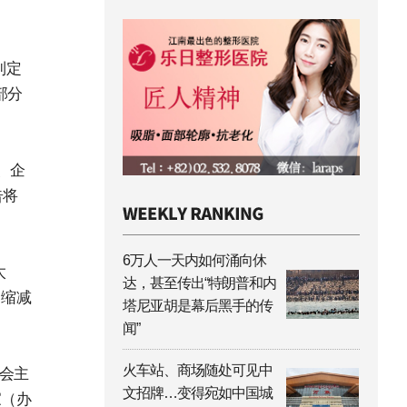
制定
部分
、企
告将
6万人一天内如何涌向休
太
达，甚至传出“特朗普和内
、缩减
塔尼亚胡是幕后黑手的传
闻”
火车站、商场随处可见中
会主
文招牌…变得宛如中国城
家（办