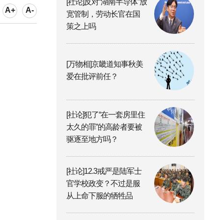
[社论]反对“湖南半导体”放
A+
A-
宽管制，劳动长官在国
策之上吗
[万物相]京畿道知事秋美
爱在批评前任？
[社论]犯了“在一套房里住
太久的罪”的高龄者要被
驱逐至地方吗？
[社论]12.3戒严是陆军士
官学校政变？不过是服
从上命下服的牺牲品