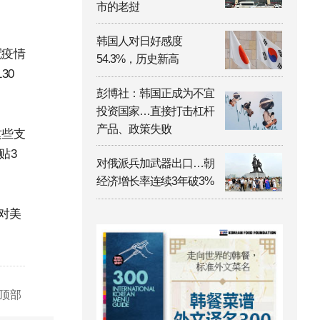
市的老挝
韩国人对日好感度
冠疫情
54.3%，历史新高
30
彭博社：韩国正成为不宜
投资国家…直接打击杠杆
产品、政策失败
这些支
贴3
对俄派兵加武器出口…朝
经济增长率连续3年破3%
对美
顶部