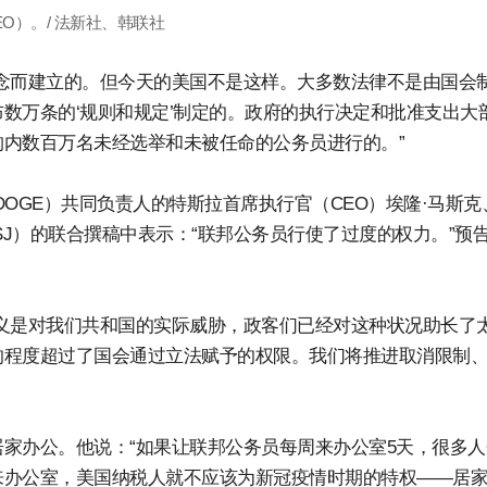
O）。/ 法新社、韩联社
念而建立的。但今天的美国不是这样。大多数法律不是由国会
数万条的‘规则和规定’制定的。政府的执行决定和批准支出大
内数百万名未经选举和未被任命的公务员进行的。”
OGE）共同负责人的特斯拉首席执行官（CEO）埃隆·马斯克
SJ）的联合撰稿中表示：“联邦公务员行使了过度的权力。”预
义是对我们共和国的实际威胁，政客们已经对这种状况助长了
的程度超过了国会通过立法赋予的权限。我们将推进取消限制
家办公。他说：“如果让联邦公务员每周来办公室5天，很多人
来办公室，美国纳税人就不应该为新冠疫情时期的特权——居