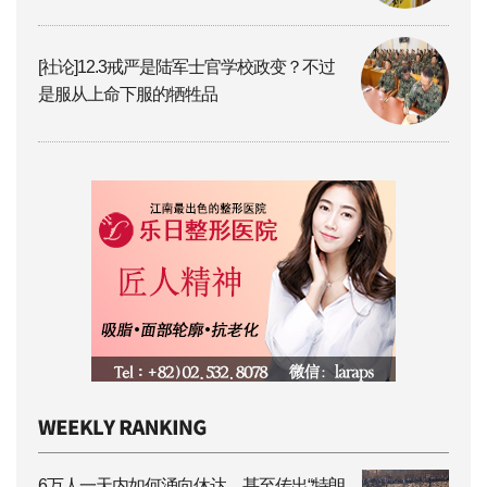
[社论]12.3戒严是陆军士官学校政变？不过
是服从上命下服的牺牲品
6万人一天内如何涌向休达，甚至传出“特朗