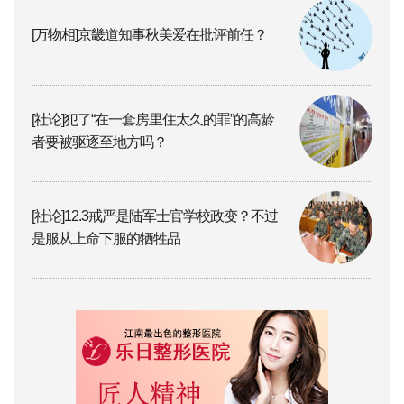
[万物相]京畿道知事秋美爱在批评前任？
[社论]犯了“在一套房里住太久的罪”的高龄
者要被驱逐至地方吗？
[社论]12.3戒严是陆军士官学校政变？不过
是服从上命下服的牺牲品