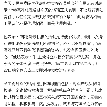
当天，民主党院内代表朴赞大在议员总会前会见记者时表
示：“韩悳洙总理通过今天的谈话正式表明，不会履行宪法
责任，即任命宪法裁判所裁判官的立场”，“此番谈话相当
于承认他不是代理权限，而是代理内乱。”
他表示：“韩悳洙最积极的活动是行使否决权，最形式的活
动是拒绝任命宪法裁判所裁判官，还为此不断狡辩”，“韩
悳洙显然不具备代理权限的资格，也没有捍卫宪法的决
心。”他还表示：“民主党将立即提交韩悳洙弹劾案，并在
今天的全体会议上进行报告。”民主党计划在第二天，即
27日的全体会议上立即对弹劾案进行表决。
民主党列举的5条韩悳洙弹劾理由包括：海军陆战队员特
检法、金建希特检法属于尹锡悦总统利益冲突问题，却建
议其行使否决权；为宣布紧急戒严召开国务会议，完善内
乱流程并积极参与；内乱爆发后，试图与前国民之力代表