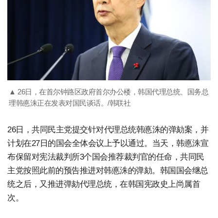
▲ 26日，在首尔钟路区政府首尔办公楼，韩国代理总统、国务总
理韩悳洙正在发表对国民谈话。/韩联社
26日，共同民主党提交针对代理总统韩悳洙的弹劾案，并
计划在27日的国会全体会议上予以通过。当天，韩悳洙宣
布保留对宪法裁判所3个国会推荐裁判官的任命，共同民
主党按照此前的预告推进对韩悳洙的弹劾。韩国国会继总
统之后，又推进弹劾代理总统，在韩国宪政史上尚属首
次。