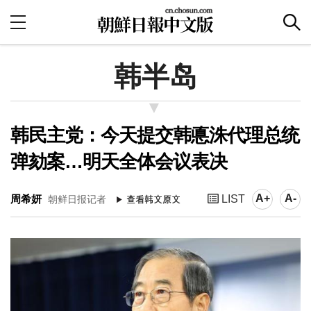
韩半岛
韩民主党：今天提交韩悳洙代理总统
弹劾案…明天全体会议表决
A+
A-
周希妍
LIST
朝鲜日报记者