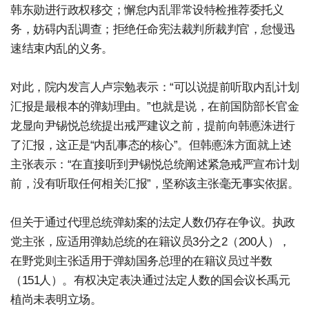
韩东勋进行政权移交；懈怠内乱罪常设特检推荐委托义
务，妨碍内乱调查；拒绝任命宪法裁判所裁判官，怠慢迅
速结束内乱的义务。
对此，院内发言人卢宗勉表示：“可以说提前听取内乱计划
汇报是最根本的弹劾理由。”也就是说，在前国防部长官金
龙显向尹锡悦总统提出戒严建议之前，提前向韩悳洙进行
了汇报，这正是“内乱事态的核心”。但韩悳洙方面就上述
主张表示：“在直接听到尹锡悦总统阐述紧急戒严宣布计划
前，没有听取任何相关汇报”，坚称该主张毫无事实依据。
但关于通过代理总统弹劾案的法定人数仍存在争议。执政
党主张，应适用弹劾总统的在籍议员3分之2（200人），
在野党则主张适用于弹劾国务总理的在籍议员过半数
（151人）。有权决定表决通过法定人数的国会议长禹元
植尚未表明立场。