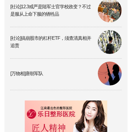
[社论]12.3戒严是陆军士官学校政变？不过
是服从上命下服的牺牲品
[社论]搞崩股市的杠杆ETF，须查清真相并
追责
[万物相]唐朝军队