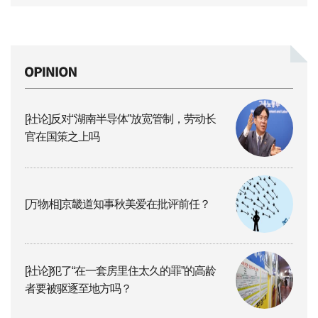
[社论]反对“湖南半导体”放宽管制，劳动长
官在国策之上吗
[万物相]京畿道知事秋美爱在批评前任？
[社论]犯了“在一套房里住太久的罪”的高龄
者要被驱逐至地方吗？