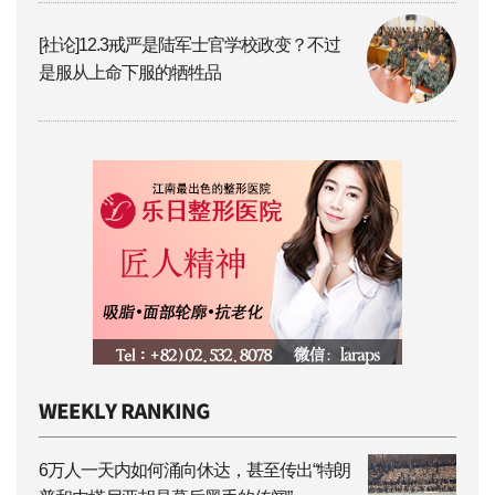
[社论]12.3戒严是陆军士官学校政变？不过
是服从上命下服的牺牲品
6万人一天内如何涌向休达，甚至传出“特朗