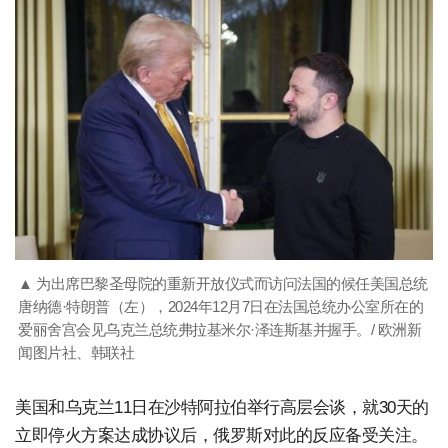
▲ 为出席巴黎圣母院的重新开放仪式而访问法国的候任美国总统
唐纳德·特朗普（左），2024年12月7日在法国总统办公室所在的
爱丽舍宫会见乌克兰总统弗拉基米尔·泽连斯基并握手。/ 欧洲新
闻图片社、韩联社
美国和乌克兰11日在沙特阿拉伯举行高层会谈，就30天的
立即停火方案达成协议后，俄罗斯对此的反应备受关注。