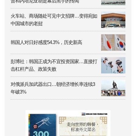
普和内塔尼亚胡是幕后黑手的传闻”
火车站、商场随处可见中文招牌…变得宛如
中国城市的老挝
韩国人对日好感度54.3%，历史新高
彭博社：韩国正成为不宜投资国家…直接打
击杠杆产品、政策失败
对俄派兵加武器出口…朝经济增长率连续3
年破3%