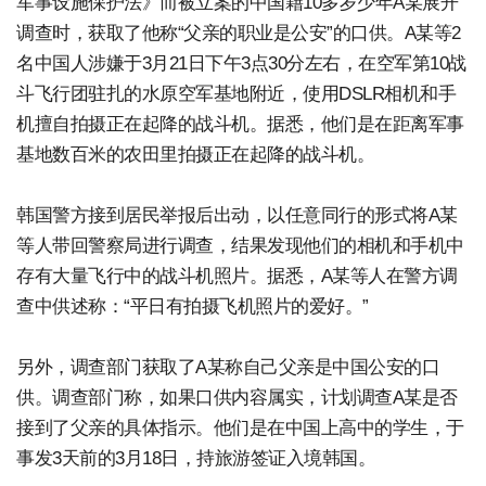
军事设施保护法》而被立案的中国籍10多岁少年A某展开
调查时，获取了他称“父亲的职业是公安”的口供。A某等2
名中国人涉嫌于3月21日下午3点30分左右，在空军第10战
斗飞行团驻扎的水原空军基地附近，使用DSLR相机和手
机擅自拍摄正在起降的战斗机。据悉，他们是在距离军事
基地数百米的农田里拍摄正在起降的战斗机。
韩国警方接到居民举报后出动，以任意同行的形式将A某
等人带回警察局进行调查，结果发现他们的相机和手机中
存有大量飞行中的战斗机照片。据悉，A某等人在警方调
查中供述称：“平日有拍摄飞机照片的爱好。”
另外，调查部门获取了A某称自己父亲是中国公安的口
供。调查部门称，如果口供内容属实，计划调查A某是否
接到了父亲的具体指示。他们是在中国上高中的学生，于
事发3天前的3月18日，持旅游签证入境韩国。