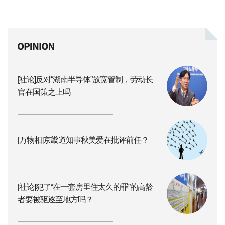
[社论]反对“湖南半导体”放宽管制，劳动长
官在国策之上吗
[万物相]京畿道知事秋美爱在批评前任？
[社论]犯了“在一套房里住太久的罪”的高龄
者要被驱逐至地方吗？