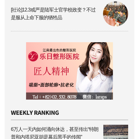
[社论]12.3戒严是陆军士官学校政变？不过
是服从上命下服的牺牲品
6万人一天内如何涌向休达，甚至传出“特朗
普和内塔尼亚胡是幕后黑手的传闻”