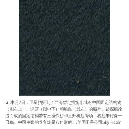
▲ 本月2日，卫星拍摄到了西海暂定措施水域有中国固定结构物
（图左上）、深蓝（图中下）和船舶（最左）的照片。钻探船改
造而成的固定结构带有三座铁桥和直升机起降场，看起来好像一
只鸟。中国主张的养鱼场是八角形的。/美国卫星公司SkyFi.com