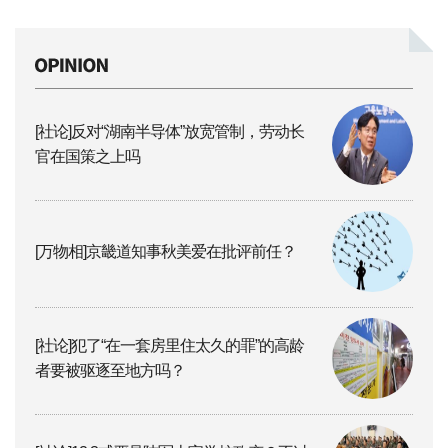
[社论]反对“湖南半导体”放宽管制，劳动长
官在国策之上吗
[万物相]京畿道知事秋美爱在批评前任？
[社论]犯了“在一套房里住太久的罪”的高龄
者要被驱逐至地方吗？