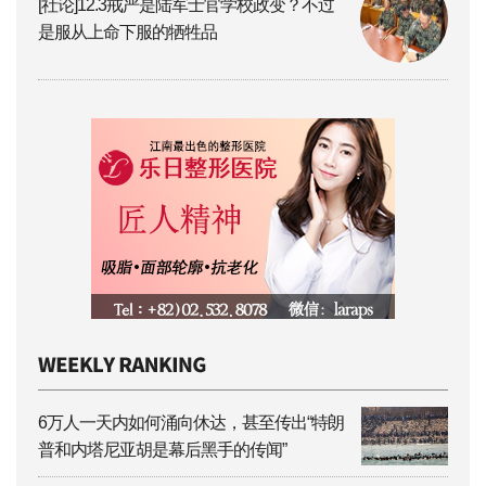
[社论]12.3戒严是陆军士官学校政变？不过
是服从上命下服的牺牲品
6万人一天内如何涌向休达，甚至传出“特朗
普和内塔尼亚胡是幕后黑手的传闻”