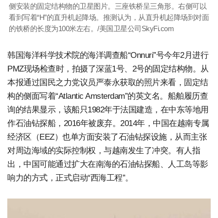
侧安装的固定结构物的卫星图片。三座铁桥呈三角形。右侧可以
看到写着“H”的直升机起降场。推测认为，从直升机起降场到对面
的铁桥的长度为100米左右。/美国卫星公司SkyFi.com
韩国海洋科学技术院的海洋调查船“Onnuri”号今年2月进行
PMZ现场检查时，拍摄了深蓝1号、2号的固定结构物。从
本报通过国民之力党议员严泰永获取的照片来看，固定结
构的侧面写着“Atlantic Amsterdam”的英文名。船舶履历查
询的结果显示，该船只1982年于法国建造，在中东等地用
作石油钻探船，2016年被废弃。2014年，中国在越南专属
经济区（EEZ）也单方面安装了石油钻探设施，从而主张
对周边海域的实际控制权，与越南发生了冲突。有人指
出，中国可能通过扩大在南海的石油钻探船、人工岛等影
响力的方式，正式启动“西海工程”。