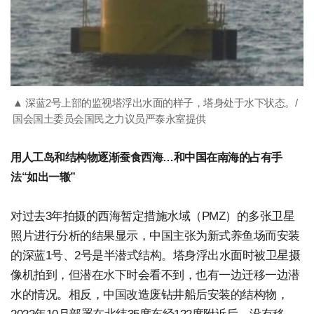
▲ 深蓝2号上部的监视塔浮出水面的样子，塔身处于水下状态。/
国会国土委员会国民之力议员严泰永室提供
用人工岛和结构物逐渐蚕食西海…和中国在南海的占有手
法“如出一辙”
对过去3年拍摄的西海暂定措施水域（PMZ）的多张卫星
照片进行分析的结果显示，中国主张为新式养鱼场而安装
的深蓝1号、2号是半潜式结构。塔身浮出水面时被卫星摄
像机拍到，但潜在水下时会看不到，也有一边迁移一边潜
水的情况。相反，中国改造废钻井船后安装的结构物，