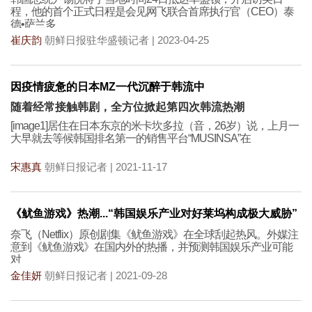
程，他的首个正式日程是会见网飞联合首席执行官（CEO）泰
德•萨兰多
崔庆韵
朝鲜日报驻华盛顿记者 | 2023-04-25
因疫情疲惫的日本MZ一代沉醉于韩流中
随着经常接触韩剧，全方位掀起第四次韩流热潮
[image1]居住在日本东京的米卡坎多拉（音，26岁）说，上月一
大早就去等候韩国排名第一的销售平台“MUSINSA”在
宋惠真
朝鲜日报记者 | 2021-11-17
《鱿鱼游戏》热潮...“韩国娱乐产业对好莱坞构成极大威胁”
奈飞（Netflix）原创剧集《鱿鱼游戏》在全球刮起热风。外媒注
意到《鱿鱼游戏》在国内外的热播，并预测韩国娱乐产业可能
对
金佳妍
朝鲜日报记者 | 2021-09-28