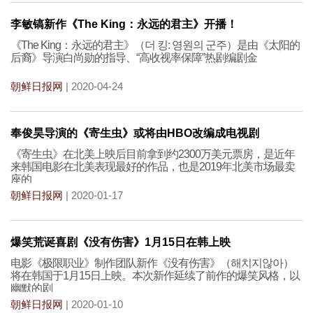
李敏镐新作《The King：永远的君主》开播！
《The King：永远的君主》（더 킹: 영원의 군주）是由《太阳的
后裔》导演白尚勋的指导、“高收视率保障”热剧编剧金
朝鲜日报网
| 2020-04-24
奉俊昊导演的《寄生虫》或将由HBO改编成电视剧
《寄生虫》在北美上映后目前拿到约2300万美元票房，是近年
来韩国电影在北美表现最好的作品，也是2019年北美市场最卖
座的
朝鲜日报网
| 2020-01-17
爆笑荒诞喜剧《没有伤害》1月15日在韩上映
电影《极限职业》制作团队新作《没有伤害》（해치지않아）
将在韩国于1月15日上映。本次新作延续了前作的爆笑风格，以
幽默的剧
朝鲜日报网
| 2020-01-10