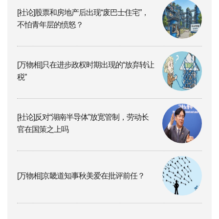
[社论]股票和房地产后出现“废巴士住宅”，
不怕青年层的愤怒？
[万物相]只在进步政权时期出现的“放弃转让
税”
[社论]反对“湖南半导体”放宽管制，劳动长
官在国策之上吗
[万物相]京畿道知事秋美爱在批评前任？