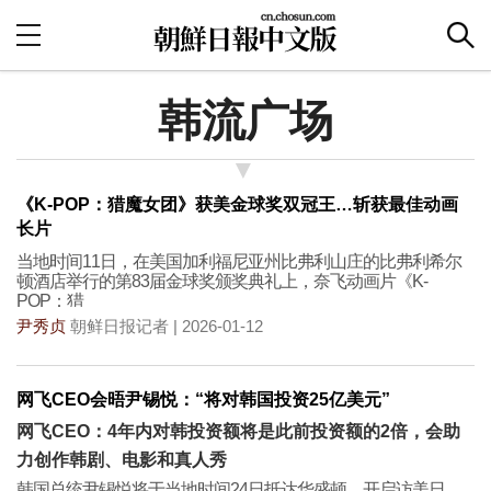
韩流广场
《K-POP：猎魔女团》获美金球奖双冠王…斩获最佳动画
长片
当地时间11日，在美国加利福尼亚州比弗利山庄的比弗利希尔
顿酒店举行的第83届金球奖颁奖典礼上，奈飞动画片《K-
POP：猎
尹秀贞
朝鲜日报记者 | 2026-01-12
网飞CEO会晤尹锡悦：“将对韩国投资25亿美元”
网飞CEO：4年内对韩投资额将是此前投资额的2倍，会助
力创作韩剧、电影和真人秀
韩国总统尹锡悦将于当地时间24日抵达华盛顿，开启访美日