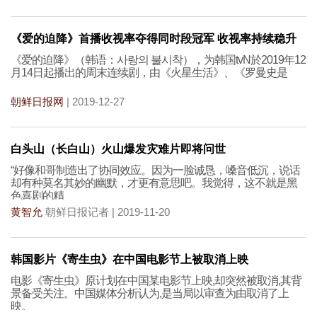
《爱的迫降》首播收视率夺得同时段冠军 收视率持续稳升
《爱的迫降》（韩语：사랑의 불시착），为韩国tvN於2019年12
月14日起播出的周末连续剧，由《火星生活》、《罗曼史是
朝鲜日报网
| 2019-12-27
白头山（长白山）火山爆发灾难片即将问世
“好像和哥制造出了协同效应。因为一脸诚恳，嗓音低沉，说话
却有种莫名其妙的幽默，才更有意思吧。我觉得，这不就是黑
色喜剧的精
黄智允
朝鲜日报记者 | 2019-11-20
韩国影片《寄生虫》在中国电影节上被取消上映
电影《寄生虫》原计划在中国某电影节上映,却突然被取消,其背
景备受关注。中国媒体分析认为,是当局以审查为由取消了上
映。