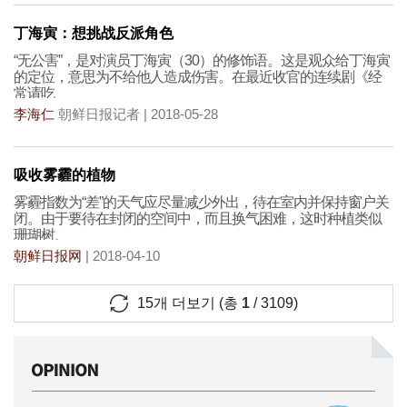
丁海寅：想挑战反派角色
“无公害”，是对演员丁海寅（30）的修饰语。这是观众给丁海寅
的定位，意思为不给他人造成伤害。在最近收官的连续剧《经
常请吃
李海仁
朝鲜日报记者 | 2018-05-28
吸收雾霾的植物
雾霾指数为“差”的天气应尽量减少外出，待在室内并保持窗户关
闭。由于要待在封闭的空间中，而且换气困难，这时种植类似
珊瑚树、
朝鲜日报网
| 2018-04-10
15
개 더보기 (총
1
/
3109
)