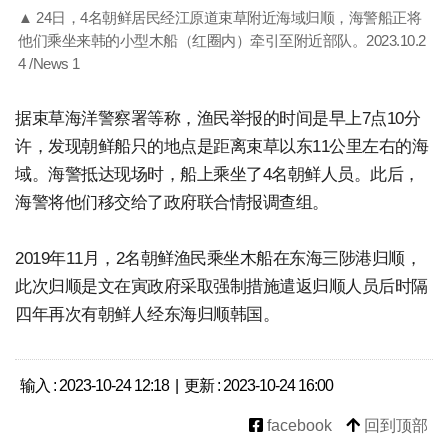
▲ 24日，4名朝鲜居民经江原道束草附近海域归顺，海警船正将
他们乘坐来韩的小型木船（红圈内）牵引至附近部队。2023.10.2
4 /News 1
据束草海洋警察署等称，渔民举报的时间是早上7点10分
许，发现朝鲜船只的地点是距离束草以东11公里左右的海
域。海警抵达现场时，船上乘坐了4名朝鲜人员。此后，
海警将他们移交给了政府联合情报调查组。
2019年11月，2名朝鲜渔民乘坐木船在东海三陟港归顺，
此次归顺是文在寅政府采取强制措施遣返归顺人员后时隔
四年再次有朝鲜人经东海归顺韩国。
输入 : 2023-10-24 12:18 | 更新 : 2023-10-24 16:00
facebook
回到顶部