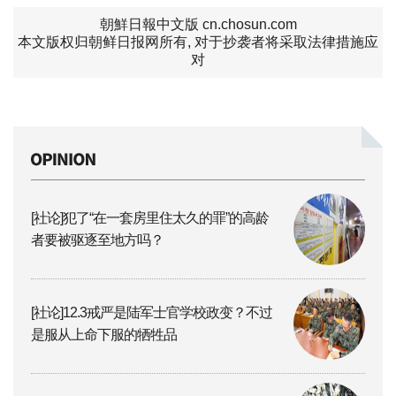
朝鮮日報中文版 cn.chosun.com
本文版权归朝鲜日报网所有, 对于抄袭者将采取法律措施应
对
[社论]犯了“在一套房里住太久的罪”的高龄
者要被驱逐至地方吗？
[社论]12.3戒严是陆军士官学校政变？不过
是服从上命下服的牺牲品