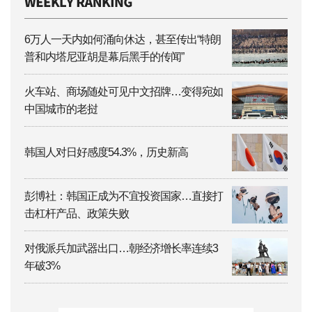
6万人一天内如何涌向休达，甚至传出“特朗
普和内塔尼亚胡是幕后黑手的传闻”
火车站、商场随处可见中文招牌…变得宛如
中国城市的老挝
韩国人对日好感度54.3%，历史新高
彭博社：韩国正成为不宜投资国家…直接打
击杠杆产品、政策失败
对俄派兵加武器出口…朝经济增长率连续3
年破3%