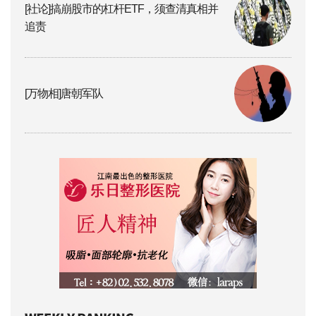
[社论]搞崩股市的杠杆ETF，须查清真相并
追责
[万物相]唐朝军队