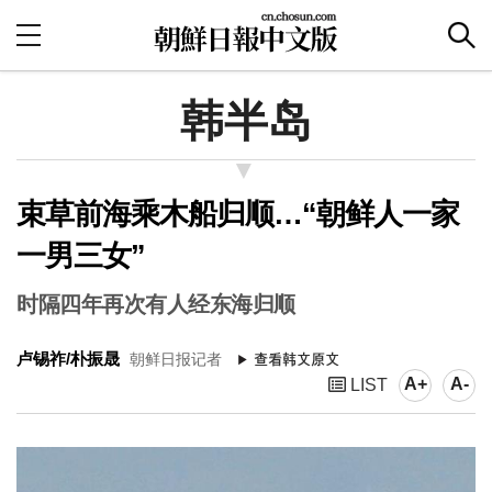
韩半岛
束草前海乘木船归顺…“朝鲜人一家
一男三女”
时隔四年再次有人经东海归顺
卢锡祚/朴振晟
朝鲜日报记者
A+
A-
LIST