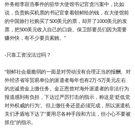
外务相李容浩事件的驻华大使馆书记官贪污案中，比如
说，负责购买机票的书记官拿着朝鲜给的钱，在大使馆前
的中国旅行社购买了500美元的票，却开了1000美元的发
票，把500美元收入自己的口袋。保卫部要员们因为需要
赚外快，有不少要员索贿。”
-只靠工资没法过吗？
“朝鲜社会最脆弱的一面是对劳动没有合理正当的报酬。对
外经济省等贸易单位的派遣者每年也有2万-5万美元左右
的忠诚资金上缴任务。金正恩曾对海外派遣者的非法行为
报道感到有负担，下达过严厉打击的指示，称这是‘贬低党
对外权威的行为’。但上缴任务还是必须完成，所以派遣机
关们矛盾地下达了“要用尽各种手段和方法，但小心不要被
抓住”的指示。