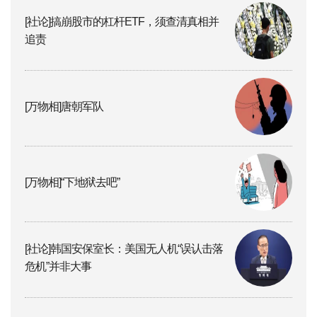
[社论]搞崩股市的杠杆ETF，须查清真相并
追责
[万物相]唐朝军队
[万物相]“下地狱去吧”
[社论]韩国安保室长：美国无人机“误认击落
危机”并非大事