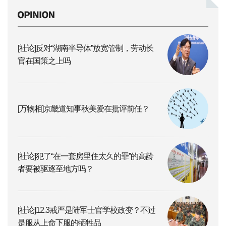
[社论]反对“湖南半导体”放宽管制，劳动长
官在国策之上吗
[万物相]京畿道知事秋美爱在批评前任？
[社论]犯了“在一套房里住太久的罪”的高龄
者要被驱逐至地方吗？
[社论]12.3戒严是陆军士官学校政变？不过
是服从上命下服的牺牲品