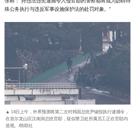
张称：“持违法违宪逮捕令入侵官邸的警察都将成为妨碍特
殊公务执行与违反军事设施保护法的处罚对象。”
▲ 14日上午，外界预测将第二次对韩国总统尹锡悦执行逮捕令，
在首尔龙山区汉南洞总统官邸，疑似警卫处所属员工正在官邸内
巡视。/韩联社