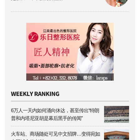
6万人一天内如何涌向休达，甚至传出“特朗
普和内塔尼亚胡是幕后黑手的传闻”
火车站、商场随处可见中文招牌…变得宛如