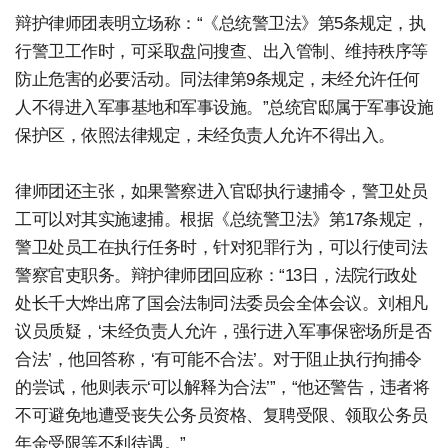
辩护律师团表明立场称：“《总统警卫法》第5条规定，执
行警卫工作时，可采取盘问搜查、出入管制、维持秩序等
防止危害的必要活动。同法律第9条规定，未经允许任何
人不得进入军事基地和军事设施。”总统官邸属于军事设施
保护区，依照法律规定，未经负责人允许不得出入。
律师团还主张，如果警察进入官邸执行逮捕令，警卫处员
工可以对其实施逮捕。根据《总统警卫法》第17条规定，
警卫处员工在执行任务时，针对犯罪行为，可以行使司法
警察官吏职务。辩护律师团回应称：“13日，法院行政处
处长千大烨出席了国会法制司法委员会全体会议。刘相凡
议员质疑，‘未经负责人允许，强行进入军事保密场所是否
合法’，他回答称，‘有可能不合法’。对于阻止执行拘捕令
的尝试，他则表示‘可以解释为合法’”，“他还警告，违者将
不可避免地遭受丧失公务员资格、复聘受限、领取公务员
年金受限等不利待遇。”