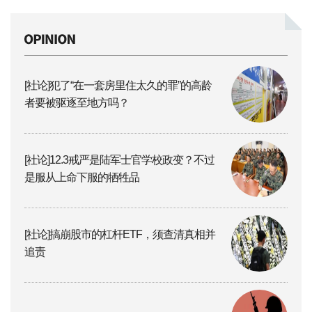
[社论]犯了“在一套房里住太久的罪”的高龄
者要被驱逐至地方吗？
[社论]12.3戒严是陆军士官学校政变？不过
是服从上命下服的牺牲品
[社论]搞崩股市的杠杆ETF，须查清真相并
追责