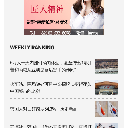
6万人一天内如何涌向休达，甚至传出“特朗
普和内塔尼亚胡是幕后黑手的传闻”
火车站、商场随处可见中文招牌…变得宛如
中国城市的老挝
韩国人对日好感度54.3%，历史新高
彭博社：韩国正成为不宜投资国家…直接打