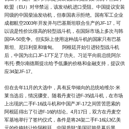
欧盟（EU）对华禁运，该发动机进口受阻。中国提议安装
同级的中国柴油发动机，但泰国表示拒绝。国有军工企业
成都航空2003年开发并与巴基斯坦联合生产的JF-17，可
以说是性价比很高的轻型战斗机，在国际市场上多次与韩
国FA-50竞争。但实际上使用这种战斗机的国家只有巴基
斯坦、尼日利亚和缅甸。 阿根廷开始引进轻型战斗机
后，中国为出口JF-17下足了功夫。习近平向前总统阿尔
韦托·费尔南德斯提出给予低廉的价格和金融支持，提议供
应34架JF-17。
但在去年11月的大选中，具有反华倾向的总统哈维尔·米
莱当选后，情况骤变。随着丹麦引进F-35战斗机，在市场
上出现的二手F-16战斗机和中国产JF-17之间苦苦思索的
阿根廷得出了引进F-16的结论。4月17日，双方在丹麦空
军基地举行了签约仪式，条件是将24架二手F-16以3亿美
元的价格转让给阿根廷。中国质疑“美国可能是幕后黑