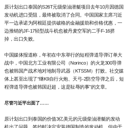
原计划出口泰国的S26T元级柴油潜艇项目去年10月因德国
发动机进口受阻，最终被取消了合同。中国国家主席习近
平一边承诺为阿根廷提供破格的金融援助和价格优惠，一
边推销的JF-17轻型战斗机也被丹麦空军的二手F-16挤
掉，出口失败。
中国媒体报道称，年初在中东举行的短程弹道导弹订单大
战中，中国北方工业有限公司（Norinco）的火龙300导弹
也被韩国产战术地对地制导武器（KTSSM）打败。社交媒
体上甚至出现了“继K9自行火炮、天弓-2防空导弹之后，短
程弹道导弹也被韩国赶超，这是耻辱的事”的文章。
尽管习近平出面了……
原计划出口到泰国的价值3亿美元的元级柴油潜艇的发动
机出了问题。签约时决定安装德国制造的发动机，但由于