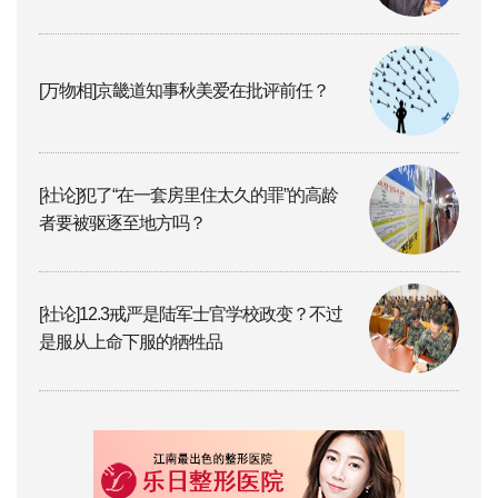
[万物相]京畿道知事秋美爱在批评前任？
[社论]犯了“在一套房里住太久的罪”的高龄
者要被驱逐至地方吗？
[社论]12.3戒严是陆军士官学校政变？不过
是服从上命下服的牺牲品