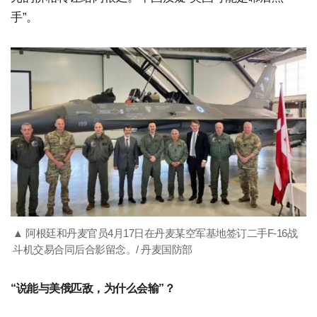
手”。
▲ 阿根廷和丹麦官员4月17日在丹麦某空军基地签订二手F-16战
斗机交易合同后合影留念。/ 丹麦国防部
“说能与美俄匹敌，为什么会输”？