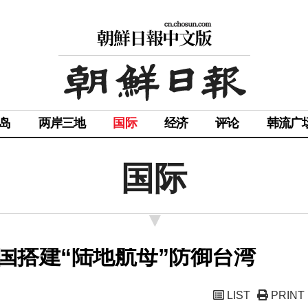
岛
两岸三地
国际
经济
评论
韩流广
国际
国搭建“陆地航母”防御台湾
LIST
PRINT