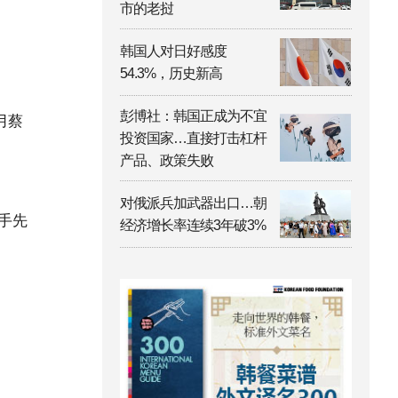
市的老挝
韩国人对日好感度
54.3%，历史新高
彭博社：韩国正成为不宜
月蔡
投资国家…直接打击杠杆
产品、政策失败
对俄派兵加武器出口…朝
击手先
经济增长率连续3年破3%