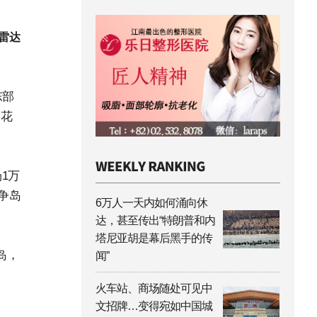
雷达
东部
、花
1万
争岛
6万人一天内如何涌向休
达，甚至传出“特朗普和内
塔尼亚胡是幕后黑手的传
岛，
闻”
火车站、商场随处可见中
文招牌…变得宛如中国城