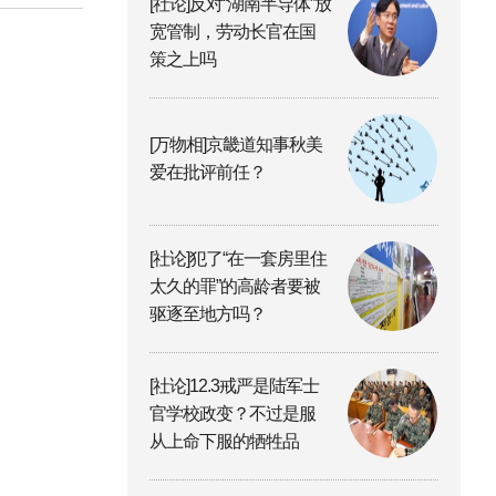
[社论]反对“湖南半导体”放
宽管制，劳动长官在国
策之上吗
[万物相]京畿道知事秋美
爱在批评前任？
[社论]犯了“在一套房里住
太久的罪”的高龄者要被
驱逐至地方吗？
[社论]12.3戒严是陆军士
官学校政变？不过是服
从上命下服的牺牲品