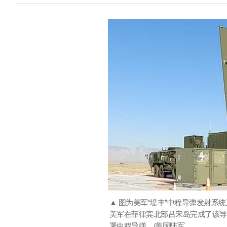
▲ 图为美军“堤丰”中程导弹发射系
美军在菲律宾北部吕宋岛完成了该导
署中程导弹。/美国陆军