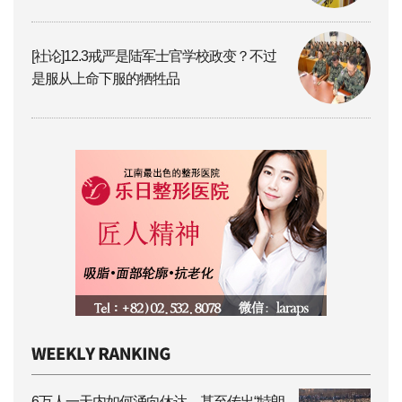
[社论]12.3戒严是陆军士官学校政变？不过
是服从上命下服的牺牲品
6万人一天内如何涌向休达，甚至传出“特朗