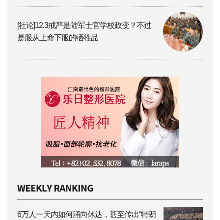
[社论]12.3戒严是陆军士官学校政变？不过
是服从上命下服的牺牲品
6万人一天内如何涌向休达，甚至传出“特朗