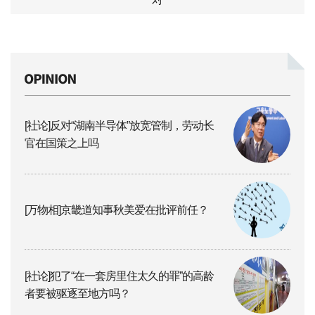
[社论]反对“湖南半导体”放宽管制，劳动长
官在国策之上吗
[万物相]京畿道知事秋美爱在批评前任？
[社论]犯了“在一套房里住太久的罪”的高龄
者要被驱逐至地方吗？