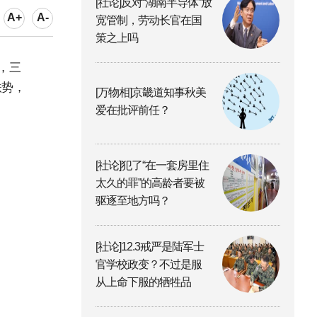
[社论]反对“湖南半导体”放
A+
A-
宽管制，劳动长官在国
策之上吗
，三
跌势，
[万物相]京畿道知事秋美
爱在批评前任？
[社论]犯了“在一套房里住
太久的罪”的高龄者要被
驱逐至地方吗？
[社论]12.3戒严是陆军士
官学校政变？不过是服
从上命下服的牺牲品