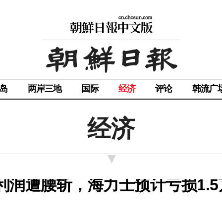
岛
两岸三地
国际
经济
评论
韩流广
经济
业利润遭腰斩，海力士预计亏损1.5