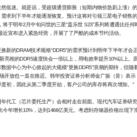
场依然低迷。就是说，受超级通货膨胀（短期内物价急剧上涨）
需求到下半年才能逐渐恢复。预计这将对引领三星电子销售的
将于明年2月中旬问世的三星“盖乐世 S23”系列将遭遇比任何
最近宣布进入紧急经营，开展了了严酷的成本节约活动。
新的DRAM技术规格“DDR5”的需求预计到明年下半年才会
，新亮相的DDR5速度快会一倍以上，用电效率提升10%以上。
据中心为中心掀起的大规模“更换DDR5”浪潮的期待，但随
市场开放也一直在推迟。韩华投资证券分析师金广振（音）表示
季度初，因此从第二季度开始，客户公司的库存将再次增加。”
明年代工（芯片委托生产）会相对走在前面。现代汽车证券研
今年增长10%，达到1466亿美元。考虑到存储器价格出现下