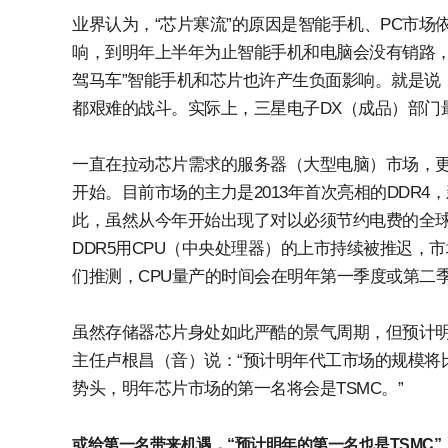
业界认为，“芯片寒流”的原因是智能手机、PC市
响，到明年上半年为止智能手机和电脑会没有销路，
驾马车”智能手机和芯片也许产生负面影响。就是说，
都艰难的战斗。实际上，三星电子DX（成品）部门
一直在拉动芯片需求的服务器（大型电脑）市场，更换
开始。目前市场的主力是2013年首次亮相的DDR4
此，虽然从今年开始出现了对以必须节约电费的全球数
DDR5用CPU（中央处理器）的上市持续被推迟，
们推测，CPU量产的时间会在明年第一季度或第二
虽然存储器芯片身处如此严酷的景气周期，但预计
主任卢根昌（音）说：“预计明年代工市场的规模将比
势头，明年芯片市场的第一名将会是TSMC。”
或给第一名带来机遇，“预计明年的第一名也是TSMC”