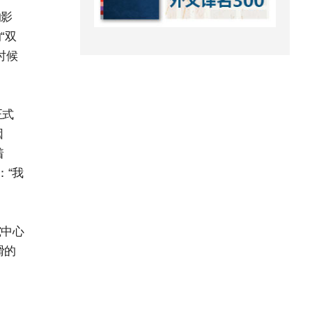
的影
“双
时候
正式
因
着
：“我
究中心
滑的