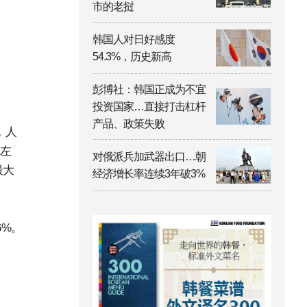
市的老挝
韩国人对日好感度
54.3%，历史新高
彭博社：韩国正成为不宜
投资国家…直接打击杠杆
产品、政策失败
，人
）左
对俄派兵加武器出口…朝
最大
经济增长率连续3年破3%
6%。