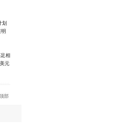
昌
计划
在明
不足相
亿美元
顶部