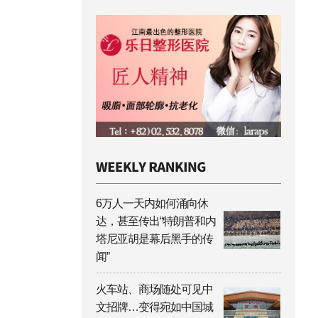
6万人一天内如何涌向休
达，甚至传出“特朗普和内
塔尼亚胡是幕后黑手的传
闻”
火车站、商场随处可见中
文招牌…变得宛如中国城