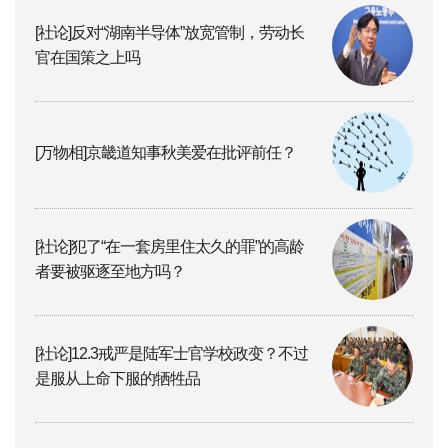
[社论]反对“湖南半导体”放宽管制，劳动长
官在国策之上吗
[万物相]京畿道知事秋美爱在批评前任？
[社论]犯了“在一套房里住太久的罪”的高龄
者要被驱逐至地方吗？
[社论]12.3戒严是陆军士官学校政变？不过
是服从上命下服的牺牲品