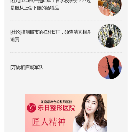
[社论]12.3戒严是陆军士官学校政变？不过
是服从上命下服的牺牲品
[社论]搞崩股市的杠杆ETF，须查清真相并
追责
[万物相]唐朝军队