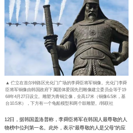
▲ 伫立在首尔钟路区光化门广场的李舜臣将军铜像。光化门李舜
臣将军铜像由韩国政府下属团体爱国先烈雕像建立委员会等于19
68年4月27日设立。雕塑为青铜立像，全高17米（铜像6.5米，基
台10.5米），下方有一个龟船模型和两个鼓雕塑。/韩联社
12日，据韩国盖洛普称，李舜臣将军在韩国人最尊敬的人
物榜中位列第一名。此外，表示“最尊敬的人是父母”的应