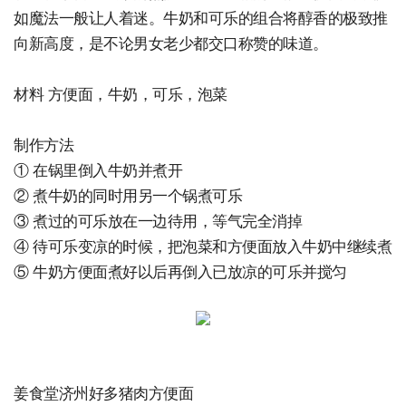
如魔法一般让人着迷。牛奶和可乐的组合将醇香的极致推
向新高度，是不论男女老少都交口称赞的味道。
材料 方便面，牛奶，可乐，泡菜
制作方法
① 在锅里倒入牛奶并煮开
② 煮牛奶的同时用另一个锅煮可乐
③ 煮过的可乐放在一边待用，等气完全消掉
④ 待可乐变凉的时候，把泡菜和方便面放入牛奶中继续煮
⑤ 牛奶方便面煮好以后再倒入已放凉的可乐并搅匀
姜食堂济州好多猪肉方便面