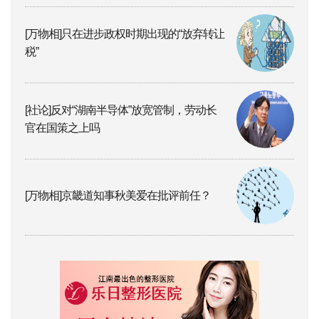
[万物相]只在进步政权时期出现的“放弃转让
税”
[社论]反对“湖南半导体”放宽管制，劳动长
官在国策之上吗
[万物相]京畿道知事秋美爱在批评前任？