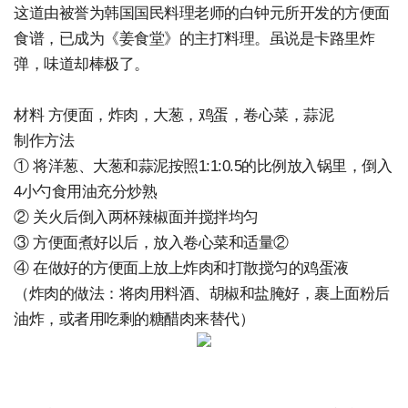
这道由被誉为韩国国民料理老师的白钟元所开发的方便面
食谱，已成为《姜食堂》的主打料理。虽说是卡路里炸
弹，味道却棒极了。
材料 方便面，炸肉，大葱，鸡蛋，卷心菜，蒜泥
制作方法
① 将洋葱、大葱和蒜泥按照1:1:0.5的比例放入锅里，倒入
4小勺食用油充分炒熟
② 关火后倒入两杯辣椒面并搅拌均匀
③ 方便面煮好以后，放入卷心菜和适量②
④ 在做好的方便面上放上炸肉和打散搅匀的鸡蛋液
（炸肉的做法：将肉用料酒、胡椒和盐腌好，裹上面粉后
油炸，或者用吃剩的糖醋肉来替代）