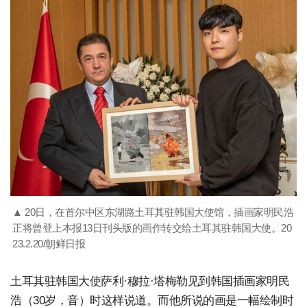
▲ 20日，在首尔中区东湖路土耳其驻韩国大使馆，插画家明民浩
正将曾登上本报13日刊头版的画作转交给土耳其驻韩国大使。20
23.2.20/朝鲜日报
土耳其驻韩国大使萨利·穆拉·塔梅勒见到韩国插画家明民
浩（30岁，音）时这样说道。而他所说的画是一幅绘制时