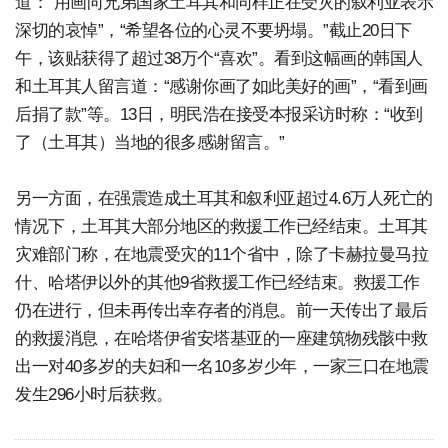
道：“用画向兄弟国家土耳其和同样正在受灾的叙利亚表示
深切的哀悼”，“希望各位的心灵不要坍塌。”截止20日下
午，该贴获得了超过38万个“喜欢”。看到这幅画的韩国人
和土耳其人留言道：“感谢你画了如此美好的画”，“看到画
后捐了款”等。13日，明民浩在接受本报采访时称：“收到
了（土耳其）当地的很多感谢留言。”
另一方面，在强震造成土耳其和叙利亚超过4.6万人死亡的
情况下，土耳其大部分地区的救援工作已经结束。土耳其
灾难部门称，在地震受灾的11个省中，除了卡赫拉曼马拉
什、哈塔伊以外的其他9省救援工作已经结束。救援工作
仍在进行，但未再传出幸存者的消息。前一天传出了最后
的救援消息，在哈塔伊省安塔基亚的一座建筑物残骸中救
出一对40多岁的夫妇和一名10多岁少年，一家三口在地震
发生296小时后获救。