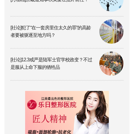
[社论]犯了“在一套房里住太久的罪”的高龄
者要被驱逐至地方吗？
[社论]12.3戒严是陆军士官学校政变？不过
是服从上命下服的牺牲品