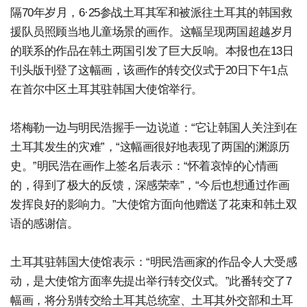
隔70年岁月，6·25参战土耳其军和被派往土耳其的韩国救
援队员照顾当地儿童场景的画作。这幅呈现两国超越岁月
的联系的作品在韩土两国引发了巨大反响。本报也在13日
刊头版刊登了这幅画，该画作的转交仪式于20日下午1点
在首尔中区土耳其驻韩国大使馆举行。
塔梅勒一边与明民浩握手一边说道：“它让韩国人关注到在
土耳其发生的灾难”，“这幅画很好地表现了两国的渊源历
史。”明民浩在画作上签名后表示：“怀着哀悼的心情画
的，得到了极大的反馈，深感荣幸”，“今后也想通过作画
发挥良好的影响力。”大使馆方面向他赠送了花束和韩土双
语的感谢信。
土耳其驻韩国大使馆表示：“明民浩画家的作品令人大受感
动，是大使馆方面率先提出举行转交仪式。”此番转交了7
幅画，将分别转交给土耳其总统室、土耳其外交部和土耳