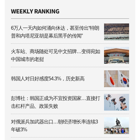
6万人一天内如何涌向休达，甚至传出“特朗
普和内塔尼亚胡是幕后黑手的传闻”
火车站、商场随处可见中文招牌…变得宛如
中国城市的老挝
韩国人对日好感度54.3%，历史新高
彭博社：韩国正成为不宜投资国家…直接打
击杠杆产品、政策失败
对俄派兵加武器出口…朝经济增长率连续3
年破3%