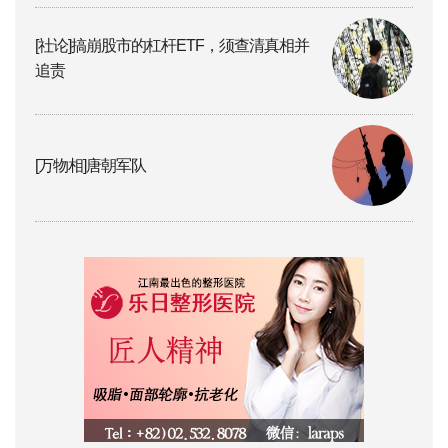
[社论]搞崩股市的杠杆ETF，须查清真相并
追责
[万物相]唐朝军队