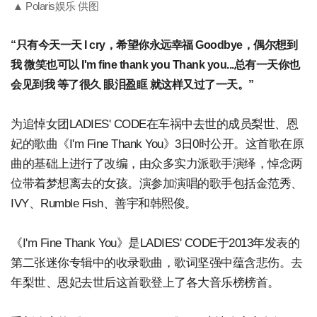
▲ Polaris娱乐 供图
“只有今天一天 I cry，希望你永远幸福 Goodbye，偶尔想到
我 微笑也可以 I'm fine thank you Thank you...总有一天你也
会见到我 等了很久 眼泪盈眶 就这样又过了一天。”
为追悼女团LADIES' CODE在车祸中去世的成员梨世、恩
妃的歌曲《I'm Fine Thank You》3日0时公开。这首歌在原
曲的基础上进行了改编，由众多实力派歌手演绎，悼念两
位带着梦想离去的女孩。演参加演唱的歌手包括金范秀、
IVY、Rumble Fish、善宇和韩熙俊。
《I'm Fine Thank You》是LADIES' CODE于2013年发表的
第二张迷你专辑中的收录歌曲，歌词坚强中蕴含悲伤。去
年梨世、恩妃去世后这首歌登上了各大音乐榜榜首。